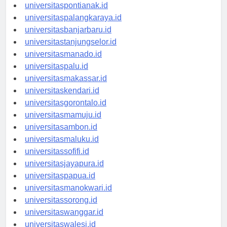
universitaskupang.id
universitaspontianak.id
universitaspalangkaraya.id
universitasbanjarbaru.id
universitastanjungselor.id
universitasmanado.id
universitaspalu.id
universitasmakassar.id
universitaskendari.id
universitasgorontalo.id
universitasmamuju.id
universitasambon.id
universitasmaluku.id
universitassofifi.id
universitasjayapura.id
universitaspapua.id
universitasmanokwari.id
universitassorong.id
universitaswanggar.id