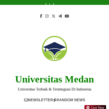
Skip
PMB
PMB
PMB
Pertamina
PMB
PMB
PMB
Universitas
di
Universitas
Universitas
Universitas
Mempersiapkan
Universitas
Universitas
Universitas
Pertamina
PMB
to
Pertamina:
Pertamina:
Pertamina:
Mahasiswa
Pertamina:
Pertamina:
Pertamina:
Mempersiapkan
Universitas
content
Apa
Kesempatan
Menyongsong
untuk
Apa
Kesempatan
Menyongsong
Mahasiswa
Pertamina:
yang
Emas
Masa
Karier
yang
Emas
Masa
untuk
Apa
Perlu
untuk
Depan
Global
Perlu
untuk
Depan
Karier
yang
Anda
Mahasiswa
cerah
Anda
Mahasiswa
cerah
Global
Perlu
Ketahui?
Ketahui?
Anda
Ketahui?
Universitas Medan
Universitas Terbaik & Terintegrasi Di Indonesia
NEWSLETTER
RANDOM NEWS