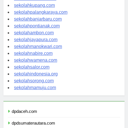
sekolahmanado.com
sekolahkupang.com
sekolahpalangkaraya.com
sekolahbanjarbaru.com
sekolahpontianak.com
sekolahambon.com
sekolahjayapura.com
sekolahmanokwari.com
sekolahnabire.com
sekolahwamena.com
sekolahsalor.com
sekolahindonesia.org
sekolahsorong.com
sekolahmamuju.com
dpdaceh.com