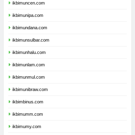
ikbimuncen.com
ikbimunipa.com
ikbimundana.com
ikbimunsulbar.com
ikbimunhalu.com
ikbimunlam.com
ikbimunmul.com
ikbimunibraw.com
ikbimbinus.com
ikbimumm.com
ikbimumy.com