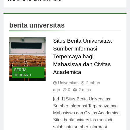
Home
berita universitas
berita universitas
Situs Berita Universitas:
Sumber Informasi
Terpercaya bagi
Mahasiswa dan Civitas
BERITA
Academica
TERBARU
Universitas
2 tahun
ago
0
2 mins
[ad_1] Situs Berita Universitas:
Sumber Informasi Terpercaya bagi
Mahasiswa dan Civitas Academica
Situs berita universitas menjadi