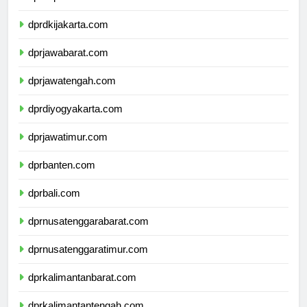
dprkepulauanriau.com
dprdkijakarta.com
dprjawabarat.com
dprjawatengah.com
dprdiyogyakarta.com
dprjawatimur.com
dprbanten.com
dprbali.com
dprnusatenggarabarat.com
dprnusatenggaratimur.com
dprkalimantanbarat.com