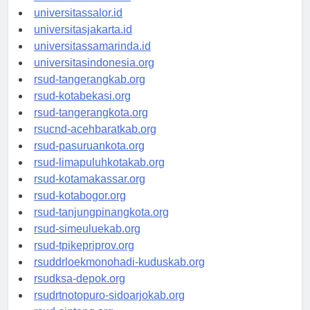
universitaswalesi.id
universitassalor.id
universitasjakarta.id
universitassamarinda.id
universitasindonesia.org
rsud-tangerangkab.org
rsud-kotabekasi.org
rsud-tangerangkota.org
rsucnd-acehbaratkab.org
rsud-pasuruankota.org
rsud-limapuluhkotakab.org
rsud-kotamakassar.org
rsud-kotabogor.org
rsud-tanjungpinangkota.org
rsud-simeuluekab.org
rsud-tpikepriprov.org
rsuddrloekmonohadi-kuduskab.org
rsudksa-depok.org
rsudrtnotopuro-sidoarjokab.org