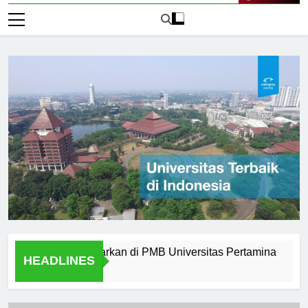
Live Now
ern yang Ditawarkan di PMB Universitas Pertamina
Alumn
HEADLINES
1 Hari