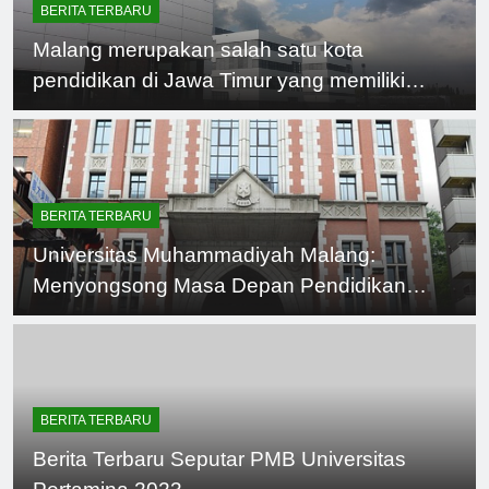
BERITA TERBARU
Malang merupakan salah satu kota
pendidikan di Jawa Timur yang memiliki
banyak perguruan tinggi terkemuka.
Universitas-universitas di Malang dikenal
memiliki reputasi yang baik dalam bidang
pendidikan dan penelitian. Berikut adalah
BERITA TERBARU
beberapa universitas di Malang yang
Universitas Muhammadiyah Malang:
terkenal:
Menyongsong Masa Depan Pendidikan
Tinggi Berkualitas
BERITA TERBARU
Berita Terbaru Seputar PMB Universitas