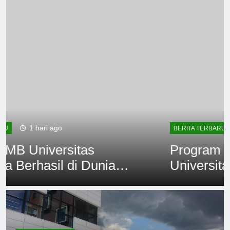
2 hari ago
BERITA TERBARU
Program Beasiswa di PMB
Universitas Pertamina:
Kesempatan Emas untuk
Mahasiswa