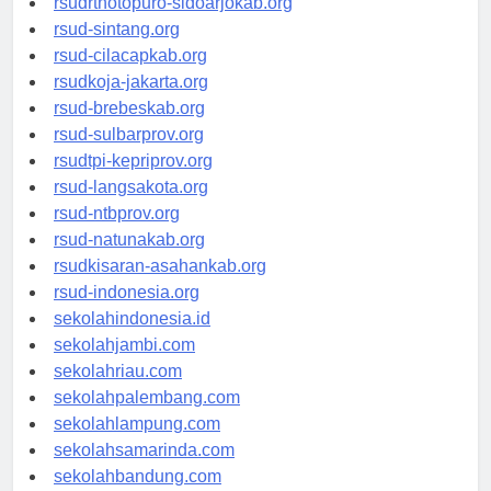
rsudrtnotopuro-sidoarjokab.org
rsud-sintang.org
rsud-cilacapkab.org
rsudkoja-jakarta.org
rsud-brebeskab.org
rsud-sulbarprov.org
rsudtpi-kepriprov.org
rsud-langsakota.org
rsud-ntbprov.org
rsud-natunakab.org
rsudkisaran-asahankab.org
rsud-indonesia.org
sekolahindonesia.id
sekolahjambi.com
sekolahriau.com
sekolahpalembang.com
sekolahlampung.com
sekolahsamarinda.com