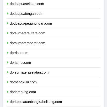
dpdpapuaselatan.com
dpdpapuatengah.com
dpdpapuapegunungan.com
dprsumaterautara.com
dprsumaterabarat.com
dprriau.com
dprjambi.com
dprsumateraselatan.com
dprbengkulu.com
dprlampung.com
dprkepulauanbangkabelitung.com