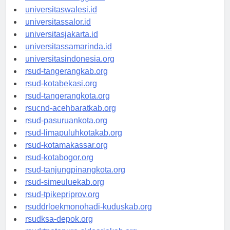
universitaswanggar.id
universitaswalesi.id
universitassalor.id
universitasjakarta.id
universitassamarinda.id
universitasindonesia.org
rsud-tangerangkab.org
rsud-kotabekasi.org
rsud-tangerangkota.org
rsucnd-acehbaratkab.org
rsud-pasuruankota.org
rsud-limapuluhkotakab.org
rsud-kotamakassar.org
rsud-kotabogor.org
rsud-tanjungpinangkota.org
rsud-simeuluekab.org
rsud-tpikepriprov.org
rsuddrloekmonohadi-kuduskab.org
rsudksa-depok.org