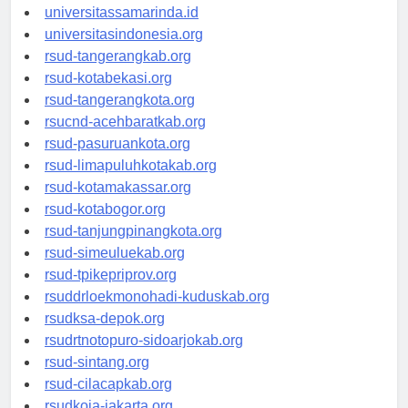
universitasjakarta.id
universitassamarinda.id
universitasindonesia.org
rsud-tangerangkab.org
rsud-kotabekasi.org
rsud-tangerangkota.org
rsucnd-acehbaratkab.org
rsud-pasuruankota.org
rsud-limapuluhkotakab.org
rsud-kotamakassar.org
rsud-kotabogor.org
rsud-tanjungpinangkota.org
rsud-simeuluekab.org
rsud-tpikepriprov.org
rsuddrloekmonohadi-kuduskab.org
rsudksa-depok.org
rsudrtnotopuro-sidoarjokab.org
rsud-sintang.org
rsud-cilacapkab.org