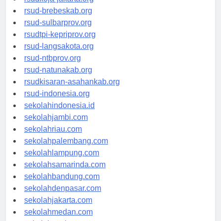
rsudkoja-jakarta.org
rsud-brebeskab.org
rsud-sulbarprov.org
rsudtpi-kepriprov.org
rsud-langsakota.org
rsud-ntbprov.org
rsud-natunakab.org
rsudkisaran-asahankab.org
rsud-indonesia.org
sekolahindonesia.id
sekolahjambi.com
sekolahriau.com
sekolahpalembang.com
sekolahlampung.com
sekolahsamarinda.com
sekolahbandung.com
sekolahdenpasar.com
sekolahjakarta.com
sekolahmedan.com