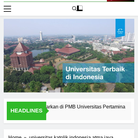
Live Now
ern yang Ditawarkan di PMB Universitas Pertamina
Alumn
HEADLINES
2 Hari 