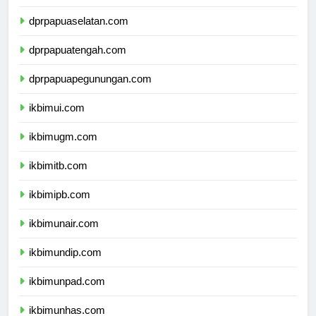
dprpapua.com
dprpapuaselatan.com
dprpapuatengah.com
dprpapuapegunungan.com
ikbimui.com
ikbimugm.com
ikbimitb.com
ikbimipb.com
ikbimunair.com
ikbimundip.com
ikbimunpad.com