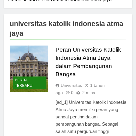
Home
universitas katolik indonesia atma jaya
universitas katolik indonesia atma
jaya
Peran Universitas Katolik
Indonesia Atma Jaya
dalam Pembangunan
Bangsa
BERITA
Universitas
1 tahun
TERBARU
ago
0
2 mins
[ad_1] Universitas Katolik Indonesia
Atma Jaya memiliki peran yang
sangat penting dalam
pembangunan bangsa. Sebagai