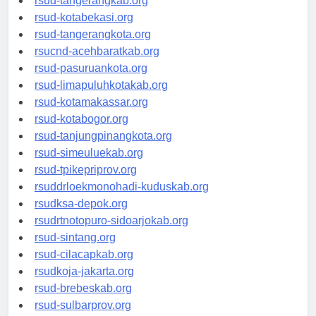
rsud-tangerangkab.org
rsud-kotabekasi.org
rsud-tangerangkota.org
rsucnd-acehbaratkab.org
rsud-pasuruankota.org
rsud-limapuluhkotakab.org
rsud-kotamakassar.org
rsud-kotabogor.org
rsud-tanjungpinangkota.org
rsud-simeuluekab.org
rsud-tpikepriprov.org
rsuddrloekmonohadi-kuduskab.org
rsudksa-depok.org
rsudrtnotopuro-sidoarjokab.org
rsud-sintang.org
rsud-cilacapkab.org
rsudkoja-jakarta.org
rsud-brebeskab.org