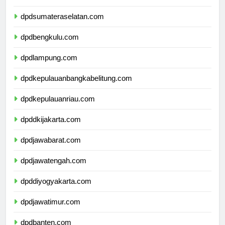
dpdjambi.com
dpdsumateraselatan.com
dpdbengkulu.com
dpdlampung.com
dpdkepulauanbangkabelitung.com
dpdkepulauanriau.com
dpddkijakarta.com
dpdjawabarat.com
dpdjawatengah.com
dpddiyogyakarta.com
dpdjawatimur.com