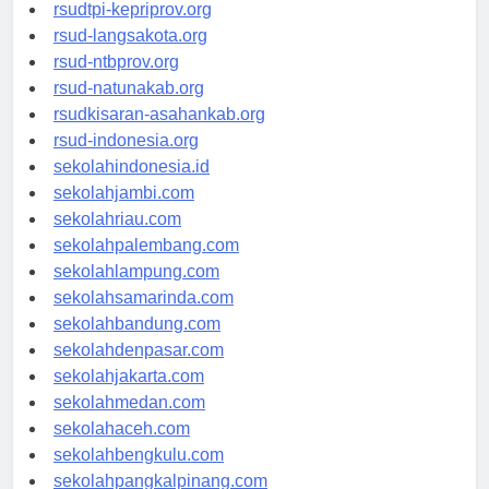
rsud-sulbarprov.org
rsudtpi-kepriprov.org
rsud-langsakota.org
rsud-ntbprov.org
rsud-natunakab.org
rsudkisaran-asahankab.org
rsud-indonesia.org
sekolahindonesia.id
sekolahjambi.com
sekolahriau.com
sekolahpalembang.com
sekolahlampung.com
sekolahsamarinda.com
sekolahbandung.com
sekolahdenpasar.com
sekolahjakarta.com
sekolahmedan.com
sekolahaceh.com
sekolahbengkulu.com