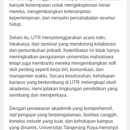
tim olahraga hingga klub budaya, mahasiswa memiliki
banyak kesempatan untuk mengeksplorasi minat
mereka, mengembangkan keterampilan
kepemimpinan, dan menjalin persahabatan seumur
hidup.
Selain itu, UTR menyelenggarakan acara rutin,
lokakarya, dan seminar yang mendorong kolaborasi
dan pertumbuhan pribadi. Keterlibatan ini tidak hanya
meningkatkan pengalaman universitas mahasiswa
tetapi juga membantu mereka mengembangkan soft
skill penting seperti kerja tim, komunikasi, dan
manajemen waktu. Secara keseluruhan, kehidupan
kampus yang berkembang di UTR melengkapi studi
akademis, menciptakan lingkungan pendidikan yang
seimbang dan memperkaya.
Dengan penawaran akademik yang komprehensif,
staf pengajar yang berpengalaman, fasilitas canggih,
koneksi industri yang kuat, dan kehidupan kampus