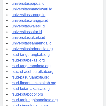
universitasjayapura.id
universitaspapua.id
universitasmanokwari.id
universitassorong.id
universitaswanggar.id
universitaswalesi.id
universitassalor.id
universitasjakarta.id
universitassamarinda.id
universitasindonesia.org
rsud-tangerangkab.org
rsud-kotabekasi.org
rsud-tangerangkota.org
rsucnd-acehbaratkab.org
rsud-pasuruankota.org
rsud-limapuluhkotakab.org
rsud-kotamakassar.org
rsud-kotabogor.org
rsud-tanjungpinangkota.org