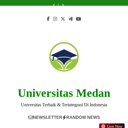
Skip
Pertamina
PMB
Pertamina
PMB
Pertamina
PMB
Pertamina
di
Universitas
dengan
Universitas
Mempersiapkan
Universitas
dengan
Universitas
Mempersiapkan
PMB
Pertamina
to
Universitas
Pertamina:
Mahasiswa
Pertamina:
Universitas
Pertamina:
Mahasiswa
Universitas
dengan
content
Lain
Menyongsong
untuk
Apa
Lain
Menyongsong
untuk
Pertamina:
Universitas
di
Masa
Karier
yang
di
Masa
Karier
Apa
Lain
Indonesia
Depan
Global
Perlu
Indonesia
Depan
Global
yang
di
cerah
Anda
cerah
Perlu
Indonesia
Ketahui?
Anda
Ketahui?
Universitas Medan
Universitas Terbaik & Terintegrasi Di Indonesia
NEWSLETTER
RANDOM NEWS