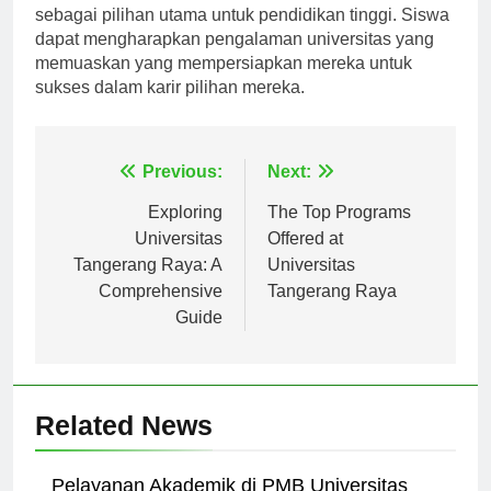
yang dinamis, Universitas Tangerang Raya menonjol
sebagai pilihan utama untuk pendidikan tinggi. Siswa
dapat mengharapkan pengalaman universitas yang
memuaskan yang mempersiapkan mereka untuk
sukses dalam karir pilihan mereka.
Navigasi
Previous:
Next:
pos
Exploring
The Top Programs
Universitas
Offered at
Tangerang Raya: A
Universitas
Comprehensive
Tangerang Raya
Guide
Related News