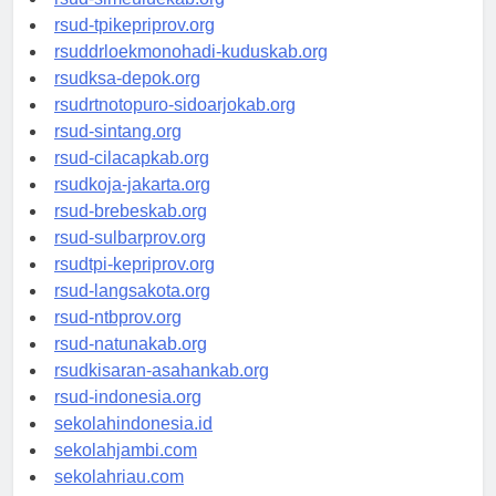
rsud-simeuluekab.org
rsud-tpikepriprov.org
rsuddrloekmonohadi-kuduskab.org
rsudksa-depok.org
rsudrtnotopuro-sidoarjokab.org
rsud-sintang.org
rsud-cilacapkab.org
rsudkoja-jakarta.org
rsud-brebeskab.org
rsud-sulbarprov.org
rsudtpi-kepriprov.org
rsud-langsakota.org
rsud-ntbprov.org
rsud-natunakab.org
rsudkisaran-asahankab.org
rsud-indonesia.org
sekolahindonesia.id
sekolahjambi.com