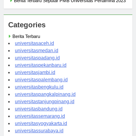
Berita Terbaru Seputar PMB Universitas Pertamina 2023
Categories
Berita Terbaru
universitasaceh.id
universitasmedan.id
universitaspadang.id
universitaspekanbaru.id
universitasjambi.id
universitaspalembang.id
universitasbengkulu.id
universitaspangkalpinang.id
universitastanjungpinang.id
universitasbandung.id
universitassemarang.id
universitasyogyakarta.id