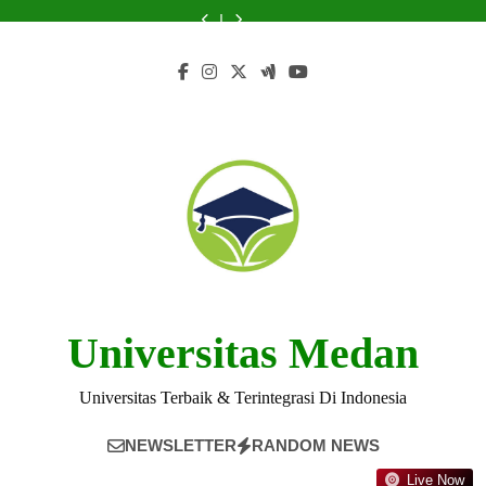
Skip
Pertamina
Pertamina
PMB
PMB
Pertamina
Pertamina
PMB
di
Universitas
Mempersiapkan
Berhasil
Universitas
Universitas
Mempersiapkan
Berhasil
Universitas
PMB
Pertamina
to
Mahasiswa
di
Pertamina:
Pertamina:
Mahasiswa
di
Pertamina:
Universitas
Mempersiapkan
content
untuk
Dunia
Kesempatan
Menyongsong
untuk
Dunia
Kesempatan
Pertamina:
Mahasiswa
Karier
Kerja:
Emas
Masa
Karier
Kerja:
Emas
Menyongsong
untuk
Global
Kisah
untuk
Depan
Global
Kisah
untuk
Masa
Karier
Inspiratif
Mahasiswa
cerah
Inspiratif
Mahasiswa
Depan
Global
cerah
Universitas Medan
Universitas Terbaik & Terintegrasi Di Indonesia
NEWSLETTER
RANDOM NEWS