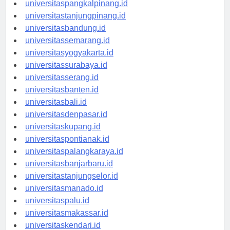
universitasbengkulu.id
universitaspangkalpinang.id
universitastanjungpinang.id
universitasbandung.id
universitassemarang.id
universitasyogyakarta.id
universitassurabaya.id
universitasserang.id
universitasbanten.id
universitasbali.id
universitasdenpasar.id
universitaskupang.id
universitaspontianak.id
universitaspalangkaraya.id
universitasbanjarbaru.id
universitastanjungselor.id
universitasmanado.id
universitaspalu.id
universitasmakassar.id