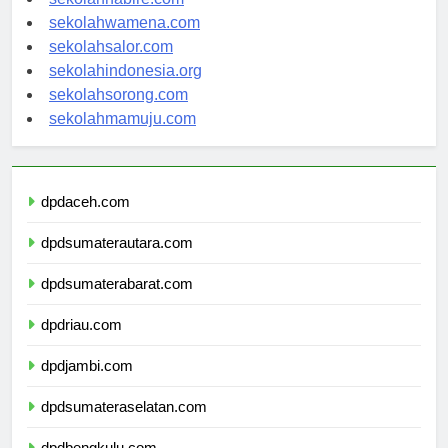
sekolahnabire.com
sekolahwamena.com
sekolahsalor.com
sekolahindonesia.org
sekolahsorong.com
sekolahmamuju.com
dpdaceh.com
dpdsumaterautara.com
dpdsumaterabarat.com
dpdriau.com
dpdjambi.com
dpdsumateraselatan.com