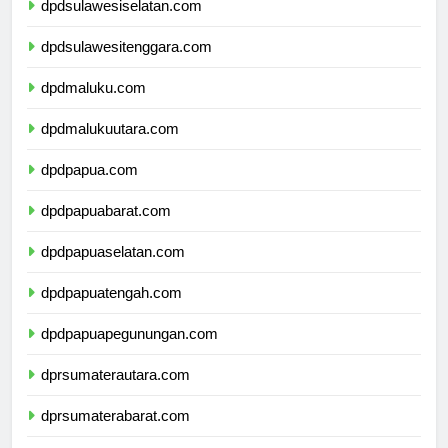
dpdsulawesiselatan.com
dpdsulawesitenggara.com
dpdmaluku.com
dpdmalukuutara.com
dpdpapua.com
dpdpapuabarat.com
dpdpapuaselatan.com
dpdpapuatengah.com
dpdpapuapegunungan.com
dprsumaterautara.com
dprsumaterabarat.com