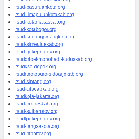
rsucnd-acehbaratkab.org
rsud-pasuruankota.org
rsud-limapuluhkotakab.org
rsud-kotamakassar.org
rsud-kotabogor.org
rsud-tanjungpinangkota.org
rsud-simeuluekab.org
rsud-tpikepriprov.org
rsuddrloekmonohadi-kuduskab.org
rsudksa-depok.org
rsudrtnotopuro-sidoarjokab.org
rsud-sintang.org
rsud-cilacapkab.org
rsudkoja-jakarta.org
rsud-brebeskab.org
rsud-sulbarprov.org
rsudtpi-kepriprov.org
rsud-langsakota.org