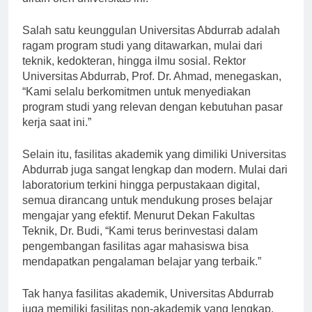
diraih oleh universitas ini.
Salah satu keunggulan Universitas Abdurrab adalah
ragam program studi yang ditawarkan, mulai dari
teknik, kedokteran, hingga ilmu sosial. Rektor
Universitas Abdurrab, Prof. Dr. Ahmad, menegaskan,
“Kami selalu berkomitmen untuk menyediakan
program studi yang relevan dengan kebutuhan pasar
kerja saat ini.”
Selain itu, fasilitas akademik yang dimiliki Universitas
Abdurrab juga sangat lengkap dan modern. Mulai dari
laboratorium terkini hingga perpustakaan digital,
semua dirancang untuk mendukung proses belajar
mengajar yang efektif. Menurut Dekan Fakultas
Teknik, Dr. Budi, “Kami terus berinvestasi dalam
pengembangan fasilitas agar mahasiswa bisa
mendapatkan pengalaman belajar yang terbaik.”
Tak hanya fasilitas akademik, Universitas Abdurrab