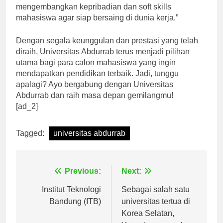
tidak hanya fokus pada aspek akademik, tetapi juga
mengembangkan kepribadian dan soft skills
mahasiswa agar siap bersaing di dunia kerja.”
Dengan segala keunggulan dan prestasi yang telah
diraih, Universitas Abdurrab terus menjadi pilihan
utama bagi para calon mahasiswa yang ingin
mendapatkan pendidikan terbaik. Jadi, tunggu
apalagi? Ayo bergabung dengan Universitas
Abdurrab dan raih masa depan gemilangmu!
[ad_2]
Tagged:
universitas abdurrab
Navigasi
Previous:
Next:
pos
Institut Teknologi
Sebagai salah satu
Bandung (ITB)
universitas tertua di
Korea Selatan,