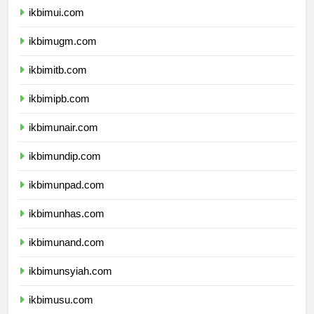
ikbimui.com
ikbimugm.com
ikbimitb.com
ikbimipb.com
ikbimunair.com
ikbimundip.com
ikbimunpad.com
ikbimunhas.com
ikbimunand.com
ikbimunsyiah.com
ikbimusu.com