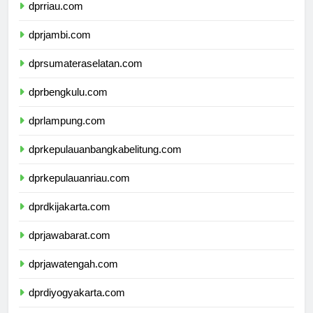
dprriau.com
dprjambi.com
dprsumateraselatan.com
dprbengkulu.com
dprlampung.com
dprkepulauanbangkabelitung.com
dprkepulauanriau.com
dprdkijakarta.com
dprjawabarat.com
dprjawatengah.com
dprdiyogyakarta.com