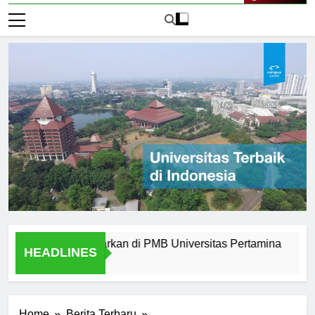
Live Now
rn yang Ditawarkan di PMB Universitas Pertamina
Alumni 
HEADLINES
2 Hari A