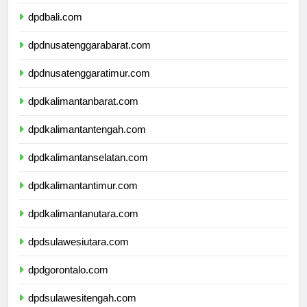
dpdbanten.com
dpdbali.com
dpdnusatenggarabarat.com
dpdnusatenggaratimur.com
dpdkalimantanbarat.com
dpdkalimantantengah.com
dpdkalimantanselatan.com
dpdkalimantantimur.com
dpdkalimantanutara.com
dpdsulawesiutara.com
dpdgorontalo.com