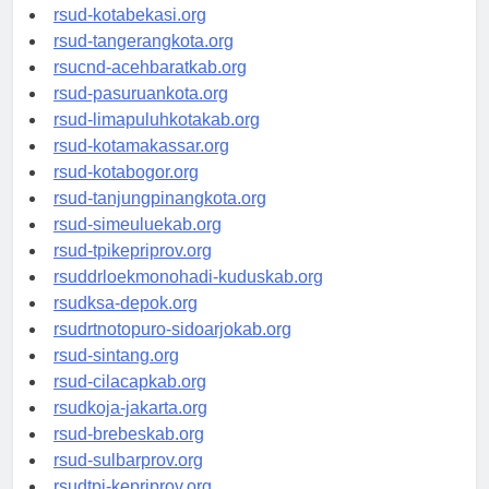
rsud-tangerangkab.org
rsud-kotabekasi.org
rsud-tangerangkota.org
rsucnd-acehbaratkab.org
rsud-pasuruankota.org
rsud-limapuluhkotakab.org
rsud-kotamakassar.org
rsud-kotabogor.org
rsud-tanjungpinangkota.org
rsud-simeuluekab.org
rsud-tpikepriprov.org
rsuddrloekmonohadi-kuduskab.org
rsudksa-depok.org
rsudrtnotopuro-sidoarjokab.org
rsud-sintang.org
rsud-cilacapkab.org
rsudkoja-jakarta.org
rsud-brebeskab.org
rsud-sulbarprov.org