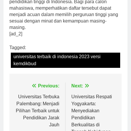
tahun ini, tetapi juga menjadi cerminan dari kualitas
pendidikan tinggi di Indonesia. Bagi para calon
mahasiswa, memperhatikan daftar tersebut dapat
menjadi acuan dalam memilih perguruan tinggi yang
sesuai dengan minat dan kemampuan masing-
masing.
[ad_2]
Tagged:
universitas terbaik di indonesia 2023 versi
kemdikbud
Navigasi
Previous:
Next:
pos
Universitas Terbuka
Universitas Respati
Palembang: Menjadi
Yogyakarta:
Pilihan Terbaik untuk
Menyediakan
Pendidikan Jarak
Pendidikan
Jauh
Berkualitas di