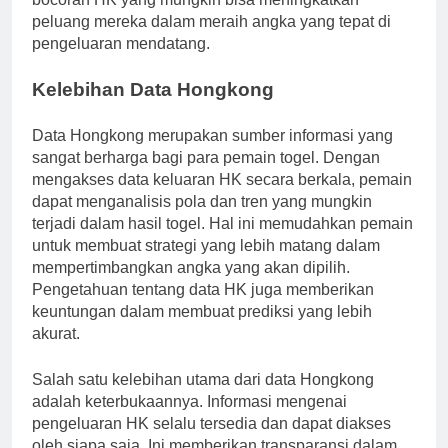
bocoran HK yang mungkin bisa meningkatkan
peluang mereka dalam meraih angka yang tepat di
pengeluaran mendatang.
Kelebihan Data Hongkong
Data Hongkong merupakan sumber informasi yang
sangat berharga bagi para pemain togel. Dengan
mengakses data keluaran HK secara berkala, pemain
dapat menganalisis pola dan tren yang mungkin
terjadi dalam hasil togel. Hal ini memudahkan pemain
untuk membuat strategi yang lebih matang dalam
mempertimbangkan angka yang akan dipilih.
Pengetahuan tentang data HK juga memberikan
keuntungan dalam membuat prediksi yang lebih
akurat.
Salah satu kelebihan utama dari data Hongkong
adalah keterbukaannya. Informasi mengenai
pengeluaran HK selalu tersedia dan dapat diakses