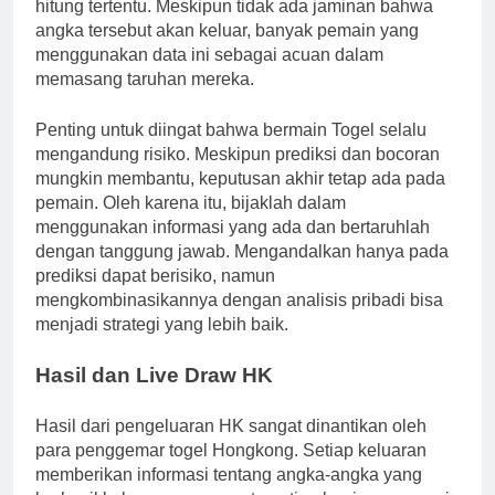
pengeluaran HK sebelumnya, ramalan, atau sistem
hitung tertentu. Meskipun tidak ada jaminan bahwa
angka tersebut akan keluar, banyak pemain yang
menggunakan data ini sebagai acuan dalam
memasang taruhan mereka.
Penting untuk diingat bahwa bermain Togel selalu
mengandung risiko. Meskipun prediksi dan bocoran
mungkin membantu, keputusan akhir tetap ada pada
pemain. Oleh karena itu, bijaklah dalam
menggunakan informasi yang ada dan bertaruhlah
dengan tanggung jawab. Mengandalkan hanya pada
prediksi dapat berisiko, namun
mengkombinasikannya dengan analisis pribadi bisa
menjadi strategi yang lebih baik.
Hasil dan Live Draw HK
Hasil dari pengeluaran HK sangat dinantikan oleh
para penggemar togel Hongkong. Setiap keluaran
memberikan informasi tentang angka-angka yang