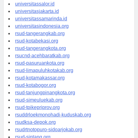
universitaswalesi.id
universitassalor.id
universitasjakarta.id
universitassamarinda.id
universitasindonesia.org
rsud-tangerangkab.org
rsud-kotabekasi.org
rsud-tangerangkota.org
rsucnd-acehbaratkab.org
rsud-pasuruankota.org
rsud-limapuluhkotakab.org
rsud-kotamakassar.org
rsud-kotabogor.org
rsud-tanjungpinangkota.org
rsud-simeuluekab.org
rsud-tpikepriprov.org
rsuddrloekmonohadi-kuduskab.org
rsudksa-depok.org
rsudrtnotopuro-sidoarjokab.org