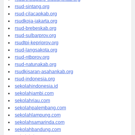
rsudrtnotopuro-sidoarjokab.org
rsud-sintang.org
rsud-cilacapkab.org
rsudkoja-jakarta.org
rsud-brebeskab.org
rsud-sulbarprov.org
rsudtpi-kepriprov.org
rsud-langsakota.org
rsud-ntbprov.org
rsud-natunakab.org
rsudkisaran-asahankab.org
rsud-indonesia.org
sekolahindonesia.id
sekolahjambi.com
sekolahriau.com
sekolahpalembang.com
sekolahlampung.com
sekolahsamarinda.com
sekolahbandung.com