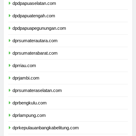
dpdpapuaselatan.com
dpdpapuatengah.com
dpdpapuapegunungan.com
dprsumaterautara.com
dprsumaterabarat.com
dprriau.com
dprjambi.com
dprsumateraselatan.com
dprbengkulu.com
dprlampung.com
dprkepulauanbangkabelitung.com