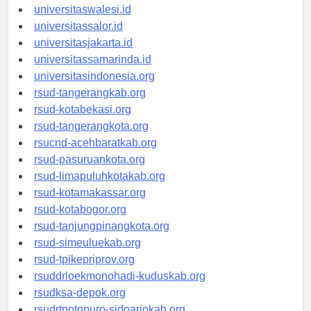
universitaswanggar.id
universitaswalesi.id
universitassalor.id
universitasjakarta.id
universitassamarinda.id
universitasindonesia.org
rsud-tangerangkab.org
rsud-kotabekasi.org
rsud-tangerangkota.org
rsucnd-acehbaratkab.org
rsud-pasuruankota.org
rsud-limapuluhkotakab.org
rsud-kotamakassar.org
rsud-kotabogor.org
rsud-tanjungpinangkota.org
rsud-simeuluekab.org
rsud-tpikepriprov.org
rsuddrloekmonohadi-kuduskab.org
rsudksa-depok.org