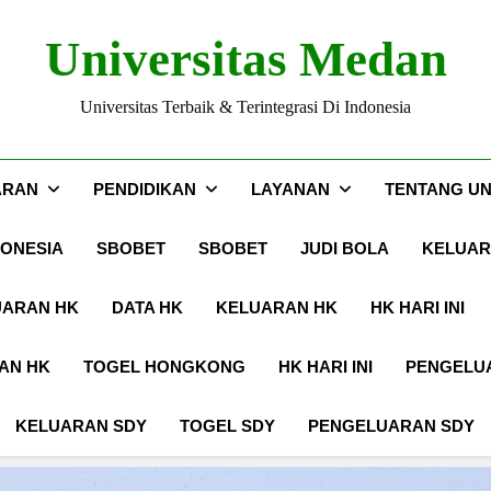
Universitas Medan
Universitas Terbaik & Terintegrasi Di Indonesia
ARAN
PENDIDIKAN
LAYANAN
TENTANG UN
DONESIA
SBOBET
SBOBET
JUDI BOLA
KELUAR
UARAN HK
DATA HK
KELUARAN HK
HK HARI INI
AN HK
TOGEL HONGKONG
HK HARI INI
PENGELU
KELUARAN SDY
TOGEL SDY
PENGELUARAN SDY