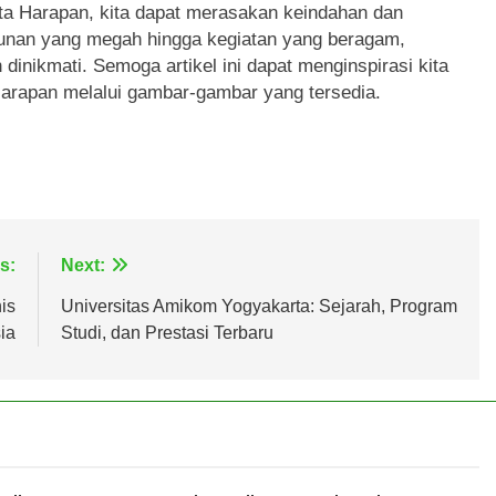
ta Harapan, kita dapat merasakan keindahan dan
gunan yang megah hingga kegiatan yang beragam,
 dinikmati. Semoga artikel ini dapat menginspirasi kita
 Harapan melalui gambar-gambar yang tersedia.
s:
Next:
is
Universitas Amikom Yogyakarta: Sejarah, Program
ia
Studi, dan Prestasi Terbaru