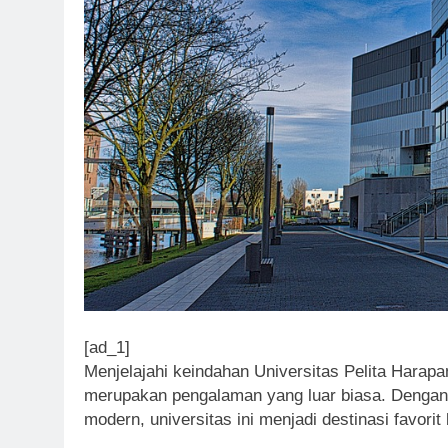
[ad_1]
Menjelajahi keindahan Universitas Pelita Harap
merupakan pengalaman yang luar biasa. Dengan a
modern, universitas ini menjadi destinasi favor