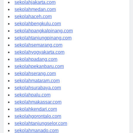
sekolahdenpasar.com
sekolahjakarta.com
sekolahmedan.com
sekolahaceh.com
sekolahbengkulu.com
sekolahpangkalpinang.com
sekolahtanjungpinang.com
sekolahsemarang.com
sekolahyogyakarta.com
sekolahpadang.com
sekolahpekanbaru.com
sekolahserang.com
sekolahmataram.com
sekolahsurabaya.com
sekolahpalu.com
sekolahmakassar.com
sekolahkendari.com
sekolahgorontalo.com
sekolahtanjungselor.com