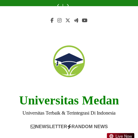
Skip
PMB
Ditawarkan
Pertamina
PMB
PMB
Ditawarkan
Pertamina
di
di
Universitas
di
Berhasil
Universitas
Universitas
di
Berhasil
PMB
PMB
to
Pertamina:
PMB
di
Pertamina:
Pertamina:
PMB
di
Universitas
Universitas
content
Menyongsong
Universitas
Dunia
Kesempatan
Menyongsong
Universitas
Dunia
Pertamina:
Pertamina:
Masa
Pertamina
Kerja:
Emas
Masa
Pertamina
Kerja:
Kesempatan
Menyongsong
Depan
Kisah
untuk
Depan
Kisah
Emas
Masa
cerah
Inspiratif
Mahasiswa
cerah
Inspiratif
untuk
Depan
Mahasiswa
cerah
Universitas Medan
Universitas Terbaik & Terintegrasi Di Indonesia
NEWSLETTER
RANDOM NEWS