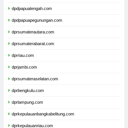
dpdpapuaselatan.com
dpdpapuatengah.com
dpdpapuapegunungan.com
dprsumaterautara.com
dprsumaterabarat.com
dprriau.com
dprjambi.com
dprsumateraselatan.com
dprbengkulu.com
dprlampung.com
dprkepulauanbangkabelitung.com