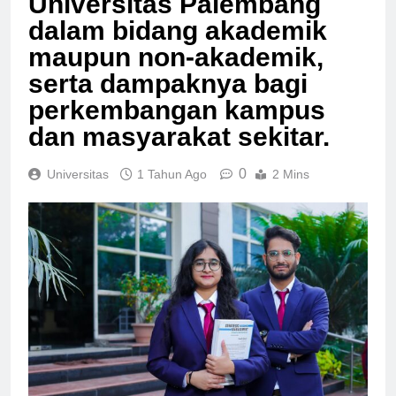
Universitas Palembang
dalam bidang akademik
maupun non-akademik,
serta dampaknya bagi
perkembangan kampus
dan masyarakat sekitar.
0
Universitas
1 Tahun Ago
2 Mins