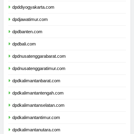
dpdjawatengah.com
dpddiyogyakarta.com
dpdjawatimur.com
dpdbanten.com
dpdbali.com
dpdnusatenggarabarat.com
dpdnusatenggaratimur.com
dpdkalimantanbarat.com
dpdkalimantantengah.com
dpdkalimantanselatan.com
dpdkalimantantimur.com