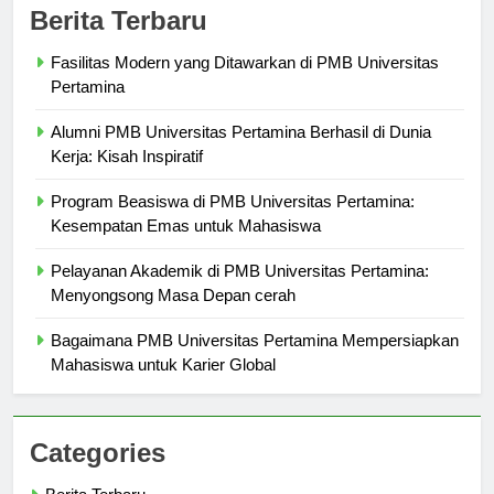
Berita Terbaru
Fasilitas Modern yang Ditawarkan di PMB Universitas
Pertamina
Alumni PMB Universitas Pertamina Berhasil di Dunia
Kerja: Kisah Inspiratif
Program Beasiswa di PMB Universitas Pertamina:
Kesempatan Emas untuk Mahasiswa
Pelayanan Akademik di PMB Universitas Pertamina:
Menyongsong Masa Depan cerah
Bagaimana PMB Universitas Pertamina Mempersiapkan
Mahasiswa untuk Karier Global
Categories