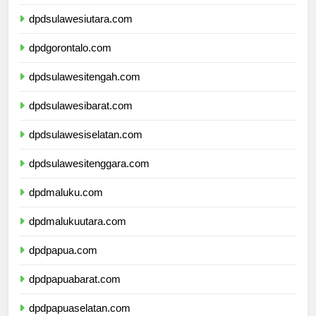
dpdkalimantanutara.com
dpdsulawesiutara.com
dpdgorontalo.com
dpdsulawesitengah.com
dpdsulawesibarat.com
dpdsulawesiselatan.com
dpdsulawesitenggara.com
dpdmaluku.com
dpdmalukuutara.com
dpdpapua.com
dpdpapuabarat.com