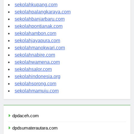
sekolahmanado.com
sekolahkupang.com
sekolahpalangkaraya.com
sekolahbanjarbaru.com
sekolahpontianak.com
sekolahambon.com
sekolahjayapura.com
sekolahmanokwari.com
sekolahnabire.com
sekolahwamena.com
sekolahsalor.com
sekolahindonesia.org
sekolahsorong.com
sekolahmamuju.com
dpdaceh.com
dpdsumaterautara.com