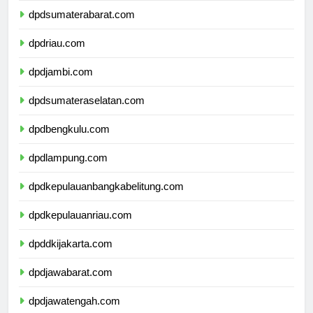
dpdsumaterabarat.com
dpdriau.com
dpdjambi.com
dpdsumateraselatan.com
dpdbengkulu.com
dpdlampung.com
dpdkepulauanbangkabelitung.com
dpdkepulauanriau.com
dpddkijakarta.com
dpdjawabarat.com