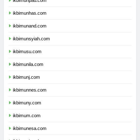
ikbimunpad.com
ikbimunhas.com
ikbimunand.com
ikbimunsyiah.com
ikbimusu.com
ikbimunila.com
ikbimunj.com
ikbimunnes.com
ikbimuny.com
ikbimum.com
ikbimunesa.com