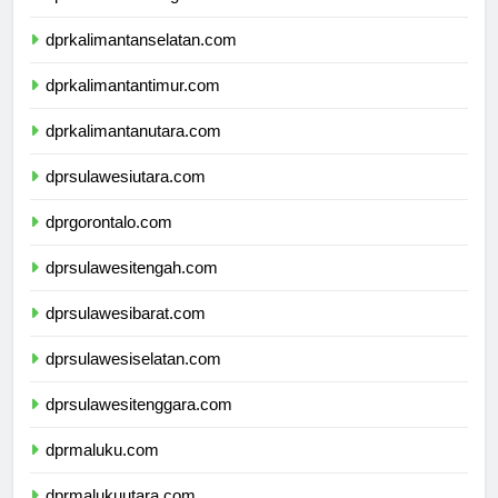
dprkalimantantengah.com
dprkalimantanselatan.com
dprkalimantantimur.com
dprkalimantanutara.com
dprsulawesiutara.com
dprgorontalo.com
dprsulawesitengah.com
dprsulawesibarat.com
dprsulawesiselatan.com
dprsulawesitenggara.com
dprmaluku.com