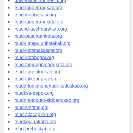
universitasindonesia.org
rsud-tangerangkab.org
rsud-kotabekasi.org
rsud-tangerangkota.org
rsucnd-acehbaratkab.org
rsud-pasuruankota.org
rsud-limapuluhkotakab.org
rsud-kotamakassar.org
rsud-kotabogor.org
rsud-tanjungpinangkota.org
rsud-simeuluekab.org
rsud-tpikepriprov.org
rsuddrloekmonohadi-kuduskab.org
rsudksa-depok.org
rsudrtnotopuro-sidoarjokab.org
rsud-sintang.org
rsud-cilacapkab.org
rsudkoja-jakarta.org