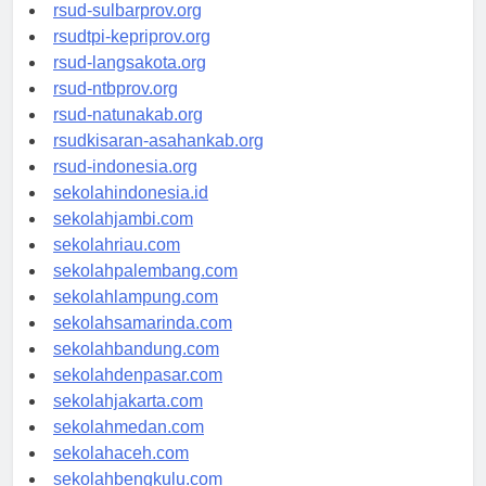
rsud-brebeskab.org
rsud-sulbarprov.org
rsudtpi-kepriprov.org
rsud-langsakota.org
rsud-ntbprov.org
rsud-natunakab.org
rsudkisaran-asahankab.org
rsud-indonesia.org
sekolahindonesia.id
sekolahjambi.com
sekolahriau.com
sekolahpalembang.com
sekolahlampung.com
sekolahsamarinda.com
sekolahbandung.com
sekolahdenpasar.com
sekolahjakarta.com
sekolahmedan.com
sekolahaceh.com