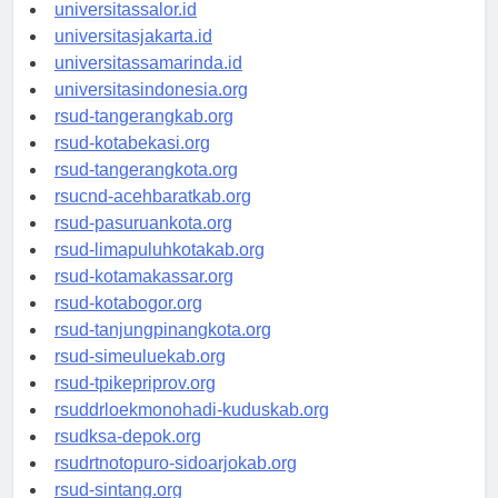
universitaswalesi.id
universitassalor.id
universitasjakarta.id
universitassamarinda.id
universitasindonesia.org
rsud-tangerangkab.org
rsud-kotabekasi.org
rsud-tangerangkota.org
rsucnd-acehbaratkab.org
rsud-pasuruankota.org
rsud-limapuluhkotakab.org
rsud-kotamakassar.org
rsud-kotabogor.org
rsud-tanjungpinangkota.org
rsud-simeuluekab.org
rsud-tpikepriprov.org
rsuddrloekmonohadi-kuduskab.org
rsudksa-depok.org
rsudrtnotopuro-sidoarjokab.org