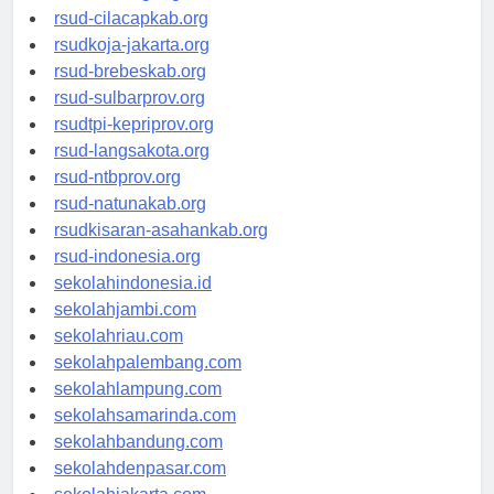
rsud-sintang.org
rsud-cilacapkab.org
rsudkoja-jakarta.org
rsud-brebeskab.org
rsud-sulbarprov.org
rsudtpi-kepriprov.org
rsud-langsakota.org
rsud-ntbprov.org
rsud-natunakab.org
rsudkisaran-asahankab.org
rsud-indonesia.org
sekolahindonesia.id
sekolahjambi.com
sekolahriau.com
sekolahpalembang.com
sekolahlampung.com
sekolahsamarinda.com
sekolahbandung.com
sekolahdenpasar.com