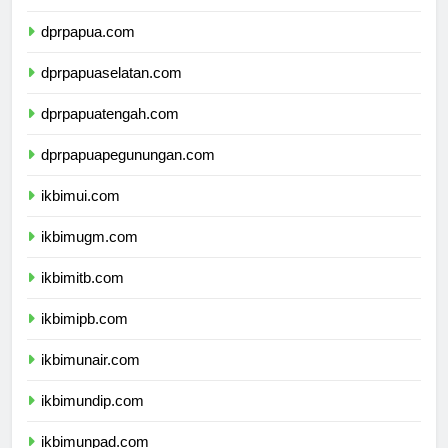
dprmalukuutara.com
dprpapua.com
dprpapuaselatan.com
dprpapuatengah.com
dprpapuapegunungan.com
ikbimui.com
ikbimugm.com
ikbimitb.com
ikbimipb.com
ikbimunair.com
ikbimundip.com