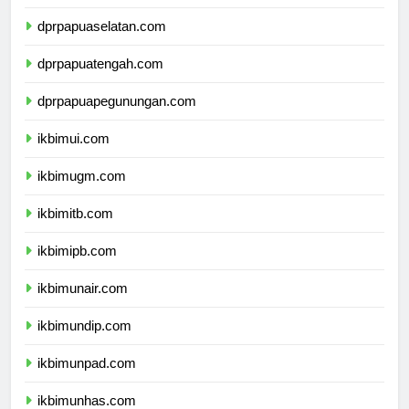
dprpapua.com
dprpapuaselatan.com
dprpapuatengah.com
dprpapuapegunungan.com
ikbimui.com
ikbimugm.com
ikbimitb.com
ikbimipb.com
ikbimunair.com
ikbimundip.com
ikbimunpad.com