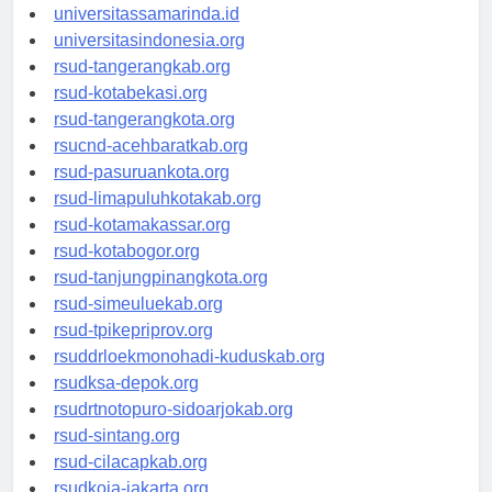
universitasjakarta.id
universitassamarinda.id
universitasindonesia.org
rsud-tangerangkab.org
rsud-kotabekasi.org
rsud-tangerangkota.org
rsucnd-acehbaratkab.org
rsud-pasuruankota.org
rsud-limapuluhkotakab.org
rsud-kotamakassar.org
rsud-kotabogor.org
rsud-tanjungpinangkota.org
rsud-simeuluekab.org
rsud-tpikepriprov.org
rsuddrloekmonohadi-kuduskab.org
rsudksa-depok.org
rsudrtnotopuro-sidoarjokab.org
rsud-sintang.org
rsud-cilacapkab.org