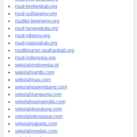
rsudkoja-jakarta.org
rsud-brebeskab.org
rsud-sulbarprov.org
rsudtpi-kepriprov.org
rsud-langsakota.org
rsud-ntbprov.org
rsud-natunakab.org
rsudkisaran-asahankab.org
rsud-indonesia.org
sekolahindonesia.id
sekolahjambi.com
sekolahriau.com
sekolahpalembang.com
sekolahlampung.com
sekolahsamarinda.com
sekolahbandung.com
sekolahdenpasar.com
sekolahjakarta.com
sekolahmedan.com