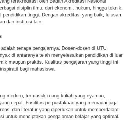
ang terakreditasi oleh Badan Akreditasi Nasional
agai disiplin ilmu, dari ekonomi, hukum, hingga teknik,
pendidikan tinggi. Dengan akreditasi yang baik, lulusan
 dan institusi lain.
s
r adalah tenaga pengajarnya. Dosen-dosen di UTU
anyak di antaranya telah menyelesaikan pendidikan di luar
ik maupun praktis. Kualitas pengajaran yang tinggi ini
inspiratif bagi mahasiswa.
yang modern, termasuk ruang kuliah yang nyaman,
 yang cepat. Fasilitas perpustakaan yang memadai juga
nsi dan literatur yang diperlukan untuk memperdalam
si untuk menciptakan pengalaman belajar yang optimal.