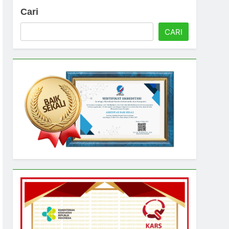
Cari
CARI