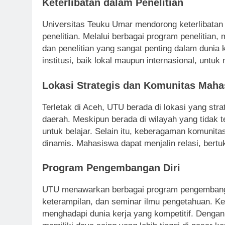
Keterlibatan dalam Penelitian
Universitas Teuku Umar mendorong keterlibatan
penelitian. Melalui berbagai program penelitia
dan penelitian yang sangat penting dalam dunia 
institusi, baik lokal maupun internasional, untuk
Lokasi Strategis dan Komunitas Mah
Terletak di Aceh, UTU berada di lokasi yang st
daerah. Meskipun berada di wilayah yang tidak t
untuk belajar. Selain itu, keberagaman komunit
dinamis. Mahasiswa dapat menjalin relasi, bertuk
Program Pengembangan Diri
UTU menawarkan berbagai program pengembangan
keterampilan, dan seminar ilmu pengetahuan. K
menghadapi dunia kerja yang kompetitif. Denga