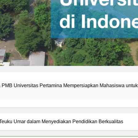
tamina Mempersiapkan Mahasiswa untuk Karier Global
 Teuku Umar dalam Menyediakan Pendidikan Berkualitas