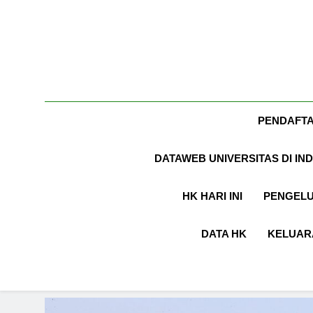
PENDAFT
DATAWEB UNIVERSITAS DI IN
HK HARI INI
PENGEL
DATA HK
KELUAR