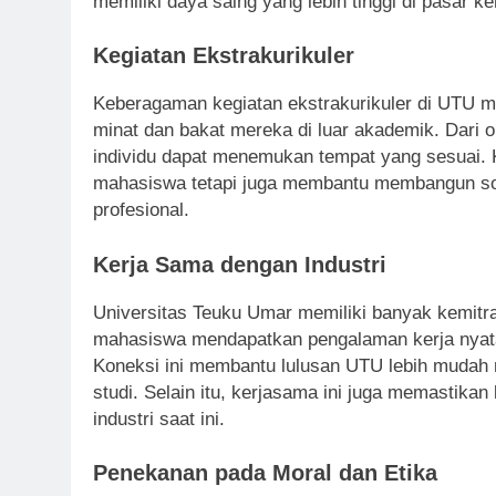
memiliki daya saing yang lebih tinggi di pasar ke
Kegiatan Ekstrakurikuler
Keberagaman kegiatan ekstrakurikuler di UTU
minat dan bakat mereka di luar akademik. Dari o
individu dapat menemukan tempat yang sesuai. 
mahasiswa tetapi juga membantu membangun soft
profesional.
Kerja Sama dengan Industri
Universitas Teuku Umar memiliki banyak kemitr
mahasiswa mendapatkan pengalaman kerja nyata
Koneksi ini membantu lulusan UTU lebih mudah
studi. Selain itu, kerjasama ini juga memastika
industri saat ini.
Penekanan pada Moral dan Etika