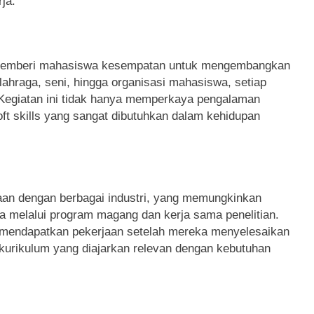
rja.
 memberi mahasiswa kesempatan untuk mengembangkan
lahraga, seni, hingga organisasi mahasiswa, setiap
Kegiatan ini tidak hanya memperkaya pengalaman
 skills yang sangat dibutuhkan dalam kehidupan
aan dengan berbagai industri, yang memungkinkan
 melalui program magang dan kerja sama penelitian.
 mendapatkan pekerjaan setelah mereka menyelesaikan
n kurikulum yang diajarkan relevan dengan kebutuhan