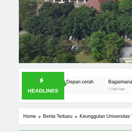
song Masa Depan cerah
Bagaimana PMB Universitas Per
1 Hari Ago
HEADLINES
Home
Berita Terbaru
Keunggulan Universitas