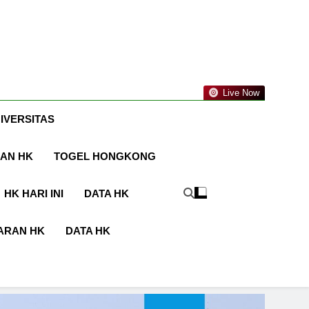
Live Now
IVERSITAS
AN HK
TOGEL HONGKONG
HK HARI INI
DATA HK
ARAN HK
DATA HK