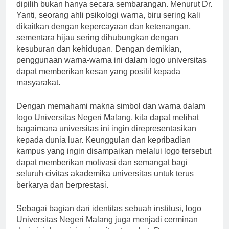
biru dan hijau yang dominan dalam logo tersebut
dipilih bukan hanya secara sembarangan. Menurut Dr.
Yanti, seorang ahli psikologi warna, biru sering kali
dikaitkan dengan kepercayaan dan ketenangan,
sementara hijau sering dihubungkan dengan
kesuburan dan kehidupan. Dengan demikian,
penggunaan warna-warna ini dalam logo universitas
dapat memberikan kesan yang positif kepada
masyarakat.
Dengan memahami makna simbol dan warna dalam
logo Universitas Negeri Malang, kita dapat melihat
bagaimana universitas ini ingin direpresentasikan
kepada dunia luar. Keunggulan dan kepribadian
kampus yang ingin disampaikan melalui logo tersebut
dapat memberikan motivasi dan semangat bagi
seluruh civitas akademika universitas untuk terus
berkarya dan berprestasi.
Sebagai bagian dari identitas sebuah institusi, logo
Universitas Negeri Malang juga menjadi cerminan