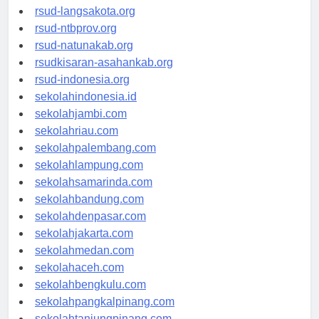
rsudtpi-kepriprov.org
rsud-langsakota.org
rsud-ntbprov.org
rsud-natunakab.org
rsudkisaran-asahankab.org
rsud-indonesia.org
sekolahindonesia.id
sekolahjambi.com
sekolahriau.com
sekolahpalembang.com
sekolahlampung.com
sekolahsamarinda.com
sekolahbandung.com
sekolahdenpasar.com
sekolahjakarta.com
sekolahmedan.com
sekolahaceh.com
sekolahbengkulu.com
sekolahpangkalpinang.com