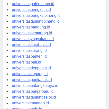
universitasjambi.id
universitaspalembang.id
universitasbengkulu.id
universitaspangkalpinang.id
universitastanjungpinang.id
universitasbandung.id
universitassemarang.id
universitasyogyakarta.id
universitassurabaya.id
universitasserang.id
universitasbanten.id
universitasbali.id
universitasdenpasar.id
universitaskupang.id
universitaspontianak.id
universitaspalangkaraya.id
universitasbanjarbaru.id
universitastanjungselor.id
universitasmanado.id