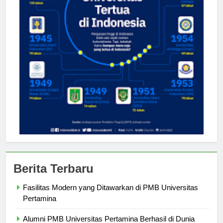
Berita Terbaru
Fasilitas Modern yang Ditawarkan di PMB Universitas
Pertamina