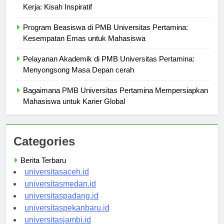
Alumni PMB Universitas Pertamina Berhasil di Dunia
Kerja: Kisah Inspiratif
Program Beasiswa di PMB Universitas Pertamina:
Kesempatan Emas untuk Mahasiswa
Pelayanan Akademik di PMB Universitas Pertamina:
Menyongsong Masa Depan cerah
Bagaimana PMB Universitas Pertamina Mempersiapkan
Mahasiswa untuk Karier Global
Categories
Berita Terbaru
universitasaceh.id
universitasmedan.id
universitaspadang.id
universitaspekanbaru.id