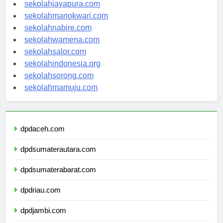
sekolahambon.com
sekolahjayapura.com
sekolahmanokwari.com
sekolahnabire.com
sekolahwamena.com
sekolahsalor.com
sekolahindonesia.org
sekolahsorong.com
sekolahmamuju.com
dpdaceh.com
dpdsumaterautara.com
dpdsumaterabarat.com
dpdriau.com
dpdjambi.com