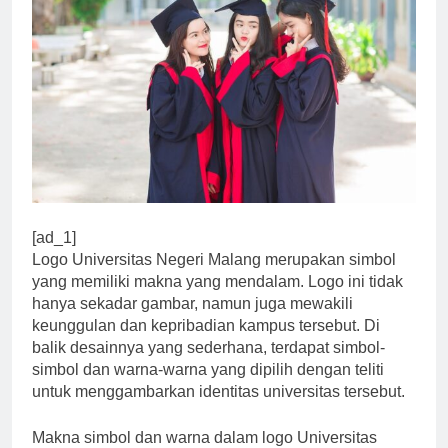
[ad_1]
Logo Universitas Negeri Malang merupakan simbol
yang memiliki makna yang mendalam. Logo ini tidak
hanya sekadar gambar, namun juga mewakili
keunggulan dan kepribadian kampus tersebut. Di
balik desainnya yang sederhana, terdapat simbol-
simbol dan warna-warna yang dipilih dengan teliti
untuk menggambarkan identitas universitas tersebut.