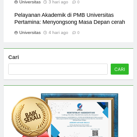
Universitas
3 hari ago
0
Pelayanan Akademik di PMB Universitas
Pertamina: Menyongsong Masa Depan cerah
Universitas
4 hari ago
0
Cari
CARI