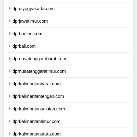
dprjawatengah.com
dprdiyogyakarta.com
dprjawatimur.com
dprbanten.com
dprbali.com
dprnusatenggarabarat.com
dprnusatenggaratimur.com
dprkalimantanbarat.com
dprkalimantantengah.com
dprkalimantanselatan.com
dprkalimantantimur.com