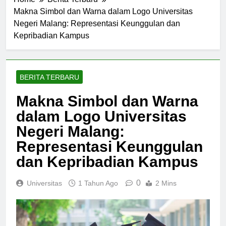
Home
Berita Terbaru
Makna Simbol dan Warna dalam Logo Universitas
Negeri Malang: Representasi Keunggulan dan
Kepribadian Kampus
BERITA TERBARU
Makna Simbol dan Warna
dalam Logo Universitas
Negeri Malang:
Representasi Keunggulan
dan Kepribadian Kampus
0
Universitas
1 Tahun Ago
2 Mins