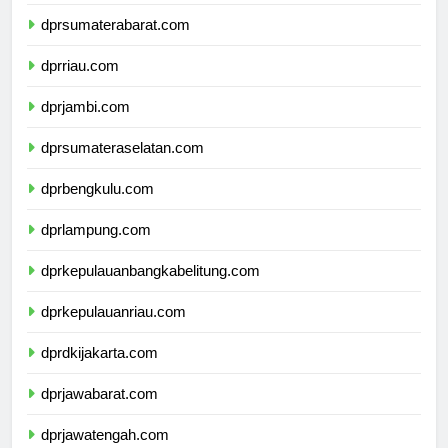
dprsumaterautara.com
dprsumaterabarat.com
dprriau.com
dprjambi.com
dprsumateraselatan.com
dprbengkulu.com
dprlampung.com
dprkepulauanbangkabelitung.com
dprkepulauanriau.com
dprdkijakarta.com
dprjawabarat.com