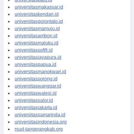
universitaspalu.id
universitasmakassar.id
universitaskendari.id
universitasgorontalo.id
universitasmamuju.id
universitasambon.id
universitasmaluku.id
universitassofifi.id
universitasjayapura.id
universitaspapua.id
universitasmanokwari.id
universitassorong.id
universitaswanggar.id
universitaswalesi.id
universitassalor.id
universitasjakarta.id
universitassamarinda.id
universitasindonesia.org