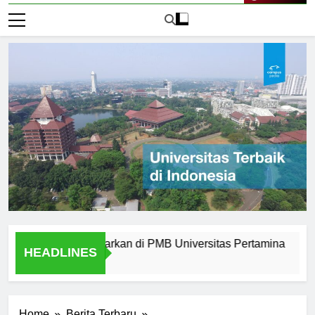
Live Now
ern yang Ditawarkan di PMB Universitas Pertamina
Alumni
HEADLINES
2 Hari 