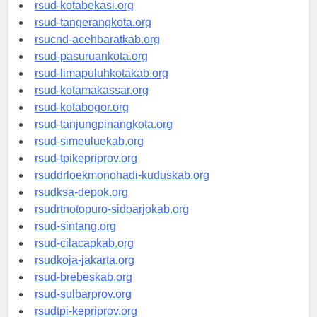
rsud-tangerangkab.org
rsud-kotabekasi.org
rsud-tangerangkota.org
rsucnd-acehbaratkab.org
rsud-pasuruankota.org
rsud-limapuluhkotakab.org
rsud-kotamakassar.org
rsud-kotabogor.org
rsud-tanjungpinangkota.org
rsud-simeuluekab.org
rsud-tpikepriprov.org
rsuddrloekmonohadi-kuduskab.org
rsudksa-depok.org
rsudrtnotopuro-sidoarjokab.org
rsud-sintang.org
rsud-cilacapkab.org
rsudkoja-jakarta.org
rsud-brebeskab.org
rsud-sulbarprov.org