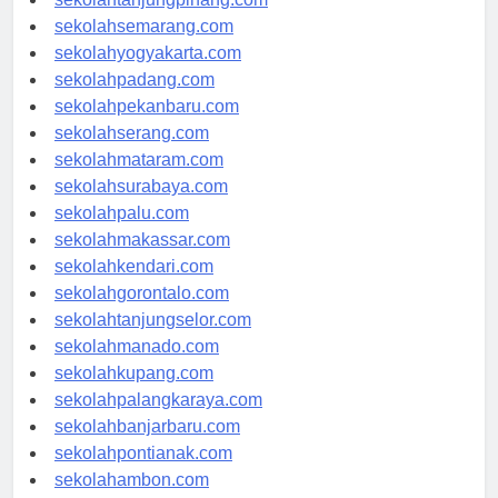
sekolahtanjungpinang.com
sekolahsemarang.com
sekolahyogyakarta.com
sekolahpadang.com
sekolahpekanbaru.com
sekolahserang.com
sekolahmataram.com
sekolahsurabaya.com
sekolahpalu.com
sekolahmakassar.com
sekolahkendari.com
sekolahgorontalo.com
sekolahtanjungselor.com
sekolahmanado.com
sekolahkupang.com
sekolahpalangkaraya.com
sekolahbanjarbaru.com
sekolahpontianak.com