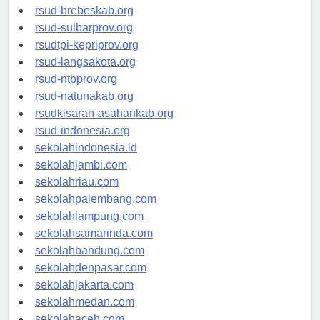
rsud-brebeskab.org
rsud-sulbarprov.org
rsudtpi-kepriprov.org
rsud-langsakota.org
rsud-ntbprov.org
rsud-natunakab.org
rsudkisaran-asahankab.org
rsud-indonesia.org
sekolahindonesia.id
sekolahjambi.com
sekolahriau.com
sekolahpalembang.com
sekolahlampung.com
sekolahsamarinda.com
sekolahbandung.com
sekolahdenpasar.com
sekolahjakarta.com
sekolahmedan.com
sekolahaceh.com