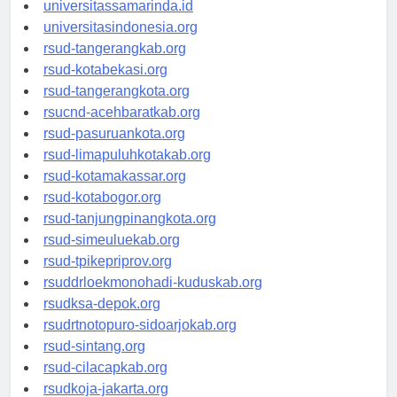
universitassamarinda.id
universitasindonesia.org
rsud-tangerangkab.org
rsud-kotabekasi.org
rsud-tangerangkota.org
rsucnd-acehbaratkab.org
rsud-pasuruankota.org
rsud-limapuluhkotakab.org
rsud-kotamakassar.org
rsud-kotabogor.org
rsud-tanjungpinangkota.org
rsud-simeuluekab.org
rsud-tpikepriprov.org
rsuddrloekmonohadi-kuduskab.org
rsudksa-depok.org
rsudrtnotopuro-sidoarjokab.org
rsud-sintang.org
rsud-cilacapkab.org
rsudkoja-jakarta.org