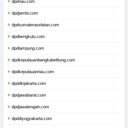
dpdriau.com
dpdjambi.com
dpdsumateraselatan.com
dpdbengkulu.com
dpdlampung.com
dpdkepulauanbangkabelitung.com
dpdkepulauanriau.com
dpddkijakarta.com
dpdjawabarat.com
dpdjawatengah.com
dpddiyogyakarta.com