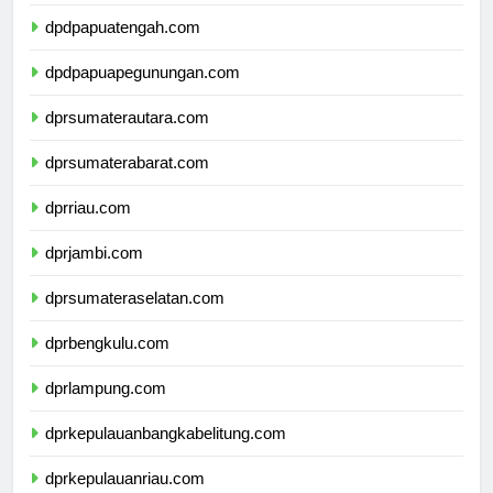
dpdpapuaselatan.com
dpdpapuatengah.com
dpdpapuapegunungan.com
dprsumaterautara.com
dprsumaterabarat.com
dprriau.com
dprjambi.com
dprsumateraselatan.com
dprbengkulu.com
dprlampung.com
dprkepulauanbangkabelitung.com