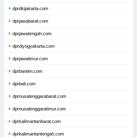
dprkepulauanriau.com
dprdkijakarta.com
dprjawabarat.com
dprjawatengah.com
dprdiyogyakarta.com
dprjawatimur.com
dprbanten.com
dprbali.com
dprnusatenggarabarat.com
dprnusatenggaratimur.com
dprkalimantanbarat.com