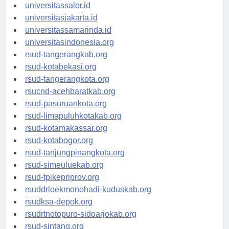
universitaswalesi.id
universitassalor.id
universitasjakarta.id
universitassamarinda.id
universitasindonesia.org
rsud-tangerangkab.org
rsud-kotabekasi.org
rsud-tangerangkota.org
rsucnd-acehbaratkab.org
rsud-pasuruankota.org
rsud-limapuluhkotakab.org
rsud-kotamakassar.org
rsud-kotabogor.org
rsud-tanjungpinangkota.org
rsud-simeuluekab.org
rsud-tpikepriprov.org
rsuddrloekmonohadi-kuduskab.org
rsudksa-depok.org
rsudrtnotopuro-sidoarjokab.org