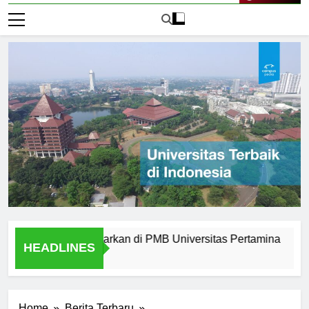
Live Now
ern yang Ditawarkan di PMB Universitas Pertamina
Alumni
HEADLINES
2 Hari 