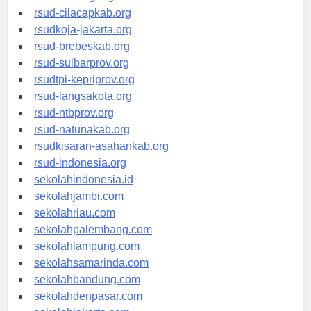
rsud-sintang.org
rsud-cilacapkab.org
rsudkoja-jakarta.org
rsud-brebeskab.org
rsud-sulbarprov.org
rsudtpi-kepriprov.org
rsud-langsakota.org
rsud-ntbprov.org
rsud-natunakab.org
rsudkisaran-asahankab.org
rsud-indonesia.org
sekolahindonesia.id
sekolahjambi.com
sekolahriau.com
sekolahpalembang.com
sekolahlampung.com
sekolahsamarinda.com
sekolahbandung.com
sekolahdenpasar.com