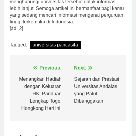
di Universitas Pancasila. Jangan ragu untuk
menghubungi universitas tersebut untuk informasi
lebih lanjut. Semoga artikel ini bermanfaat bagi kamu
yang sedang mencari informasi mengenai perguruan
tinggi terkemuka di Indonesia.
[ad_2]
Tagged:
universitas pancasila
Navigasi
Previous:
Next:
pos
Menangkan Hadiah
Sejarah dan Prestasi
dengan Keluaran
Universitas Andalas
HK: Panduan
yang Patut
Lengkap Togel
Dibanggakan
Hongkong Hari Ini!