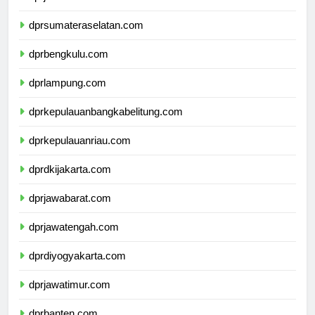
dprjambi.com
dprsumateraselatan.com
dprbengkulu.com
dprlampung.com
dprkepulauanbangkabelitung.com
dprkepulauanriau.com
dprdkijakarta.com
dprjawabarat.com
dprjawatengah.com
dprdiyogyakarta.com
dprjawatimur.com