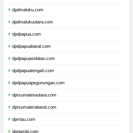
dpdsulawesitenggara.com
dpdmaluku.com
dpdmalukuutara.com
dpdpapua.com
dpdpapuabarat.com
dpdpapuaselatan.com
dpdpapuatengah.com
dpdpapuapegunungan.com
dprsumaterautara.com
dprsumaterabarat.com
dprriau.com