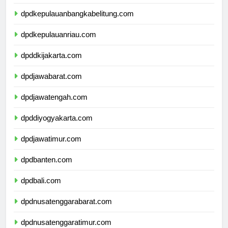
dpdlampung.com
dpdkepulauanbangkabelitung.com
dpdkepulauanriau.com
dpddkijakarta.com
dpdjawabarat.com
dpdjawatengah.com
dpddiyogyakarta.com
dpdjawatimur.com
dpdbanten.com
dpdbali.com
dpdnusatenggarabarat.com