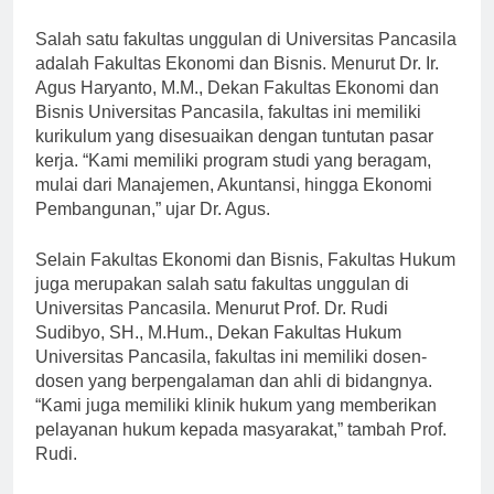
menghasilkan lulusan-lulusan berkualitas.
Salah satu fakultas unggulan di Universitas Pancasila
adalah Fakultas Ekonomi dan Bisnis. Menurut Dr. Ir.
Agus Haryanto, M.M., Dekan Fakultas Ekonomi dan
Bisnis Universitas Pancasila, fakultas ini memiliki
kurikulum yang disesuaikan dengan tuntutan pasar
kerja. “Kami memiliki program studi yang beragam,
mulai dari Manajemen, Akuntansi, hingga Ekonomi
Pembangunan,” ujar Dr. Agus.
Selain Fakultas Ekonomi dan Bisnis, Fakultas Hukum
juga merupakan salah satu fakultas unggulan di
Universitas Pancasila. Menurut Prof. Dr. Rudi
Sudibyo, SH., M.Hum., Dekan Fakultas Hukum
Universitas Pancasila, fakultas ini memiliki dosen-
dosen yang berpengalaman dan ahli di bidangnya.
“Kami juga memiliki klinik hukum yang memberikan
pelayanan hukum kepada masyarakat,” tambah Prof.
Rudi.