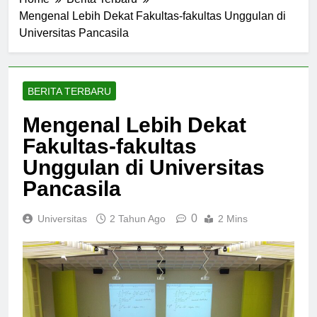
Home
Berita Terbaru
Mengenal Lebih Dekat Fakultas-fakultas Unggulan di
Universitas Pancasila
BERITA TERBARU
Mengenal Lebih Dekat
Fakultas-fakultas
Unggulan di Universitas
Pancasila
0
Universitas
2 Tahun Ago
2 Mins