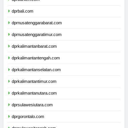
dprbanten.com
dprbali.com
dprnusatenggarabarat.com
dprnusatenggaratimur.com
dprkalimantanbarat.com
dprkalimantantengah.com
dprkalimantanselatan.com
dprkalimantantimur.com
dprkalimantanutara.com
dprsulawesiutara.com
dprgorontalo.com