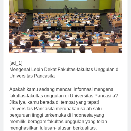
[ad_1]
Mengenal Lebih Dekat Fakultas-fakultas Unggulan di
Universitas Pancasila
Apakah kamu sedang mencari informasi mengenai
fakultas-fakultas unggulan di Universitas Pancasila?
Jika iya, kamu berada di tempat yang tepat!
Universitas Pancasila merupakan salah satu
perguruan tinggi terkemuka di Indonesia yang
memiliki beragam fakultas unggulan yang telah