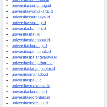
universitasbandung.id
universitassemarang.id
universitasyogyakarta.id
universitassurabaya.id
universitasserang.id
universitasbanten.id
universitasbali.id
universitasdenpasar.id
universitaskupang.id
universitaspontianak.id
universitaspalangkaraya.id
universitasbanjarbaru.id
universitastanjungselor.id
universitasmanado.id
universitaspalu.id
universitasmakassar.id
universitaskendari.id
universitasgorontalo.id