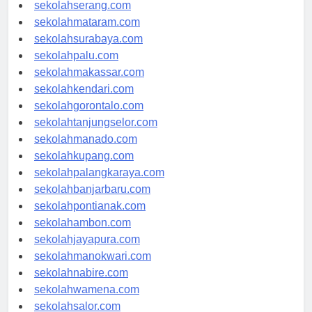
sekolahpekanbaru.com
sekolahserang.com
sekolahmataram.com
sekolahsurabaya.com
sekolahpalu.com
sekolahmakassar.com
sekolahkendari.com
sekolahgorontalo.com
sekolahtanjungselor.com
sekolahmanado.com
sekolahkupang.com
sekolahpalangkaraya.com
sekolahbanjarbaru.com
sekolahpontianak.com
sekolahambon.com
sekolahjayapura.com
sekolahmanokwari.com
sekolahnabire.com
sekolahwamena.com