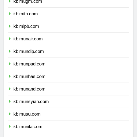
ikbimugm.com
ikbimitb.com
ikbimipb.com
ikbimunair.com
ikbimundip.com
ikbimunpad.com
ikbimunhas.com
ikbimunand.com
ikbimunsyiah.com
ikbimusu.com
ikbimunila.com