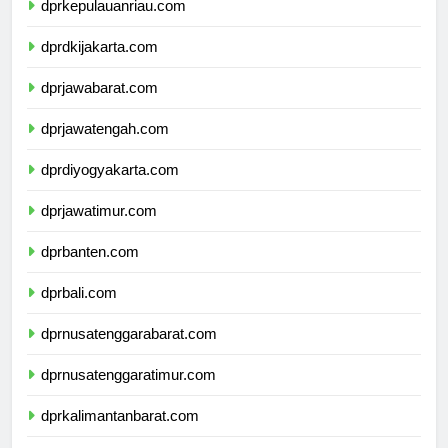
dprkepulauanriau.com
dprdkijakarta.com
dprjawabarat.com
dprjawatengah.com
dprdiyogyakarta.com
dprjawatimur.com
dprbanten.com
dprbali.com
dprnusatenggarabarat.com
dprnusatenggaratimur.com
dprkalimantanbarat.com