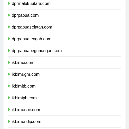
dprmalukuutara.com
dprpapua.com
dprpapuaselatan.com
dprpapuatengah.com
dprpapuapegunungan.com
ikbimui.com
ikbimugm.com
ikbimitb.com
ikbimipb.com
ikbimunair.com
ikbimundip.com