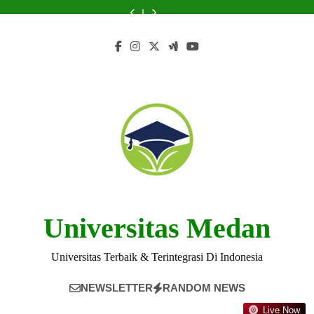
Skip
PMB
Program
Ditawarkan
Pertamina
PMB
Program
Ditawarkan
Universitas
di
Universitas
Studi
di
Berhasil
Universitas
Studi
di
Pertamina
PMB
to
Pertamina:
di
PMB
di
Pertamina:
di
PMB
Berhasil
Universitas
content
Kesempatan
PMB
Universitas
Dunia
Kesempatan
PMB
Universitas
di
Pertamina:
Emas
Universitas
Pertamina
Kerja:
Emas
Universitas
Pertamina
Dunia
Kesempatan
untuk
Pertamina
Kisah
untuk
Pertamina
Kerja:
Emas
Mahasiswa
Inspiratif
Mahasiswa
Kisah
untuk
Inspiratif
Mahasiswa
Universitas Medan
Universitas Terbaik & Terintegrasi Di Indonesia
NEWSLETTER
RANDOM NEWS