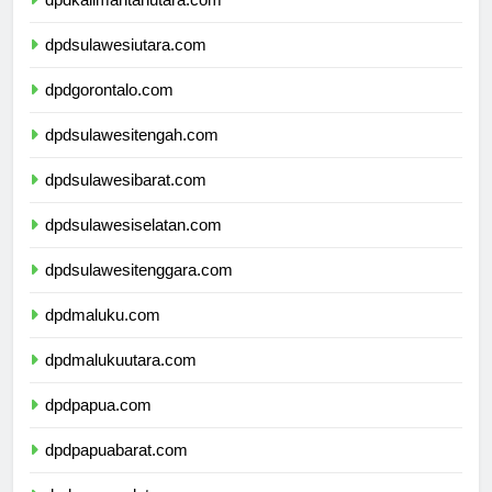
dpdkalimantanutara.com
dpdsulawesiutara.com
dpdgorontalo.com
dpdsulawesitengah.com
dpdsulawesibarat.com
dpdsulawesiselatan.com
dpdsulawesitenggara.com
dpdmaluku.com
dpdmalukuutara.com
dpdpapua.com
dpdpapuabarat.com