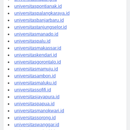
universitaskupang.id
universitaspontianak.id
universitaspalangkaraya.id
universitasbanjarbaru.id
universitastanjungselor.id
universitasmanado.id
universitaspalu.id
universitasmakassar.id
universitaskendari.id
universitasgorontalo.id
universitasmamuju.id
universitasambon.id
universitasmaluku.id
universitassofifi.id
universitasjayapura.id
universitaspapua.id
universitasmanokwari.id
universitassorong.id
universitaswanggar.id