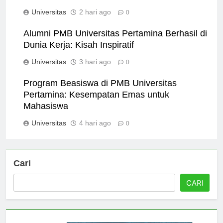
Universitas Pertamina
Universitas
2 hari ago
0
Alumni PMB Universitas Pertamina Berhasil di
Dunia Kerja: Kisah Inspiratif
Universitas
3 hari ago
0
Program Beasiswa di PMB Universitas
Pertamina: Kesempatan Emas untuk
Mahasiswa
Universitas
4 hari ago
0
Cari
CARI