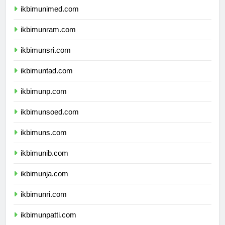
ikbimunimed.com
ikbimunram.com
ikbimunsri.com
ikbimuntad.com
ikbimunp.com
ikbimunsoed.com
ikbimuns.com
ikbimunib.com
ikbimunja.com
ikbimunri.com
ikbimunpatti.com