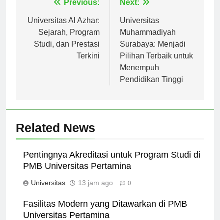
Navigasi
Previous:
Next:
pos
Universitas Al Azhar:
Universitas
Sejarah, Program
Muhammadiyah
Studi, dan Prestasi
Surabaya: Menjadi
Terkini
Pilihan Terbaik untuk
Menempuh
Pendidikan Tinggi
Related News
Pentingnya Akreditasi untuk Program Studi di
PMB Universitas Pertamina
Universitas
13 jam ago
0
Fasilitas Modern yang Ditawarkan di PMB