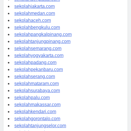
sekolahdenpasar.com
sekolahjakarta.com
sekolahmedan.com
sekolahaceh.com
sekolahbengkulu.com
sekolahpangkalpinang.com
sekolahtanjungpinang.com
sekolahsemarang.com
sekolahyogyakarta.com
sekolahpadang.com
sekolahpekanbaru.com
sekolahserang.com
sekolahmataram.com
sekolahsurabaya.com
sekolahpalu.com
sekolahmakassar.com
sekolahkendari.com
sekolahgorontalo.com
sekolahtanjungselor.com