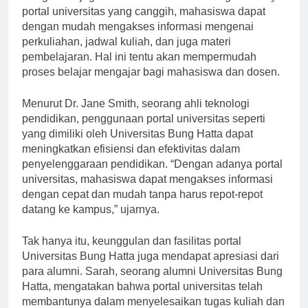
Bung Hatta juga tidak kalah menarik. Dengan adanya
portal universitas yang canggih, mahasiswa dapat
dengan mudah mengakses informasi mengenai
perkuliahan, jadwal kuliah, dan juga materi
pembelajaran. Hal ini tentu akan mempermudah
proses belajar mengajar bagi mahasiswa dan dosen.
Menurut Dr. Jane Smith, seorang ahli teknologi
pendidikan, penggunaan portal universitas seperti
yang dimiliki oleh Universitas Bung Hatta dapat
meningkatkan efisiensi dan efektivitas dalam
penyelenggaraan pendidikan. “Dengan adanya portal
universitas, mahasiswa dapat mengakses informasi
dengan cepat dan mudah tanpa harus repot-repot
datang ke kampus,” ujarnya.
Tak hanya itu, keunggulan dan fasilitas portal
Universitas Bung Hatta juga mendapat apresiasi dari
para alumni. Sarah, seorang alumni Universitas Bung
Hatta, mengatakan bahwa portal universitas telah