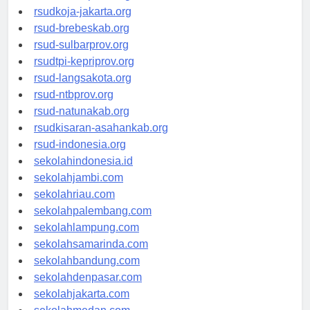
rsud-cilacapkab.org
rsudkoja-jakarta.org
rsud-brebeskab.org
rsud-sulbarprov.org
rsudtpi-kepriprov.org
rsud-langsakota.org
rsud-ntbprov.org
rsud-natunakab.org
rsudkisaran-asahankab.org
rsud-indonesia.org
sekolahindonesia.id
sekolahjambi.com
sekolahriau.com
sekolahpalembang.com
sekolahlampung.com
sekolahsamarinda.com
sekolahbandung.com
sekolahdenpasar.com
sekolahjakarta.com