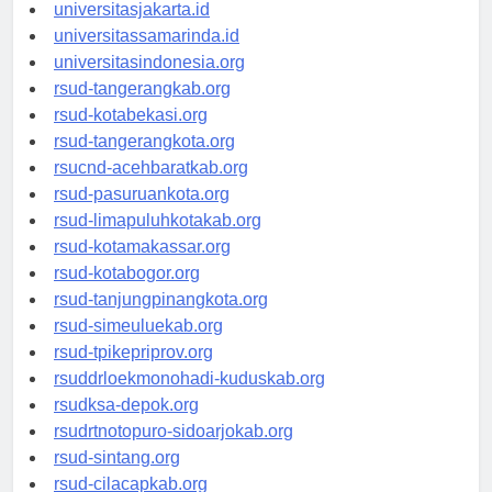
universitassalor.id
universitasjakarta.id
universitassamarinda.id
universitasindonesia.org
rsud-tangerangkab.org
rsud-kotabekasi.org
rsud-tangerangkota.org
rsucnd-acehbaratkab.org
rsud-pasuruankota.org
rsud-limapuluhkotakab.org
rsud-kotamakassar.org
rsud-kotabogor.org
rsud-tanjungpinangkota.org
rsud-simeuluekab.org
rsud-tpikepriprov.org
rsuddrloekmonohadi-kuduskab.org
rsudksa-depok.org
rsudrtnotopuro-sidoarjokab.org
rsud-sintang.org