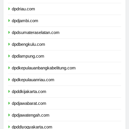
dpdsumaterabarat.com
dpdriau.com
dpdjambi.com
dpdsumateraselatan.com
dpdbengkulu.com
dpdlampung.com
dpdkepulauanbangkabelitung.com
dpdkepulauanriau.com
dpddkijakarta.com
dpdjawabarat.com
dpdjawatengah.com