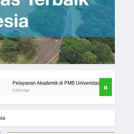
di PMB Universitas Pertamina: Menyongsong Masa Depan cer
sia