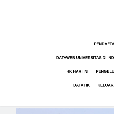
PENDAFT
DATAWEB UNIVERSITAS DI IN
HK HARI INI
PENGEL
DATA HK
KELUAR