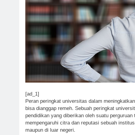
[ad_1]
Peran peringkat universitas dalam meningkatkan 
bisa dianggap remeh. Sebuah peringkat universi
pendidikan yang diberikan oleh suatu perguruan ti
mempengaruhi citra dan reputasi sebuah institus
maupun di luar negeri.