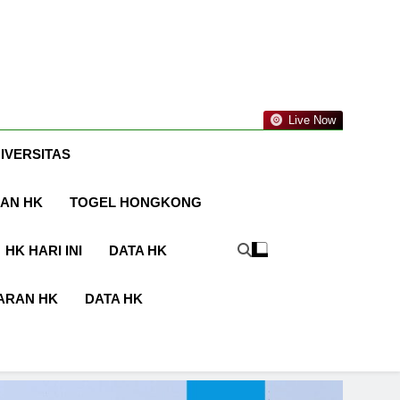
Live Now
IVERSITAS
AN HK
TOGEL HONGKONG
HK HARI INI
DATA HK
ARAN HK
DATA HK