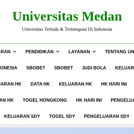
Universitas Medan
Universitas Terbaik & Terintegrasi Di Indonesia
ARAN
PENDIDIKAN
LAYANAN
TENTANG UN
DONESIA
SBOBET
SBOBET
JUDI BOLA
KELUAR
UARAN HK
DATA HK
KELUARAN HK
HK HARI INI
AN HK
TOGEL HONGKONG
HK HARI INI
PENGELU
KELUARAN SDY
TOGEL SDY
PENGELUARAN SDY