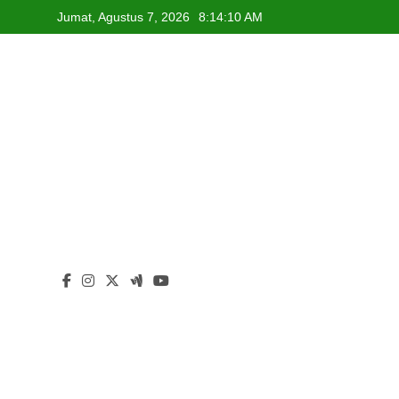
Skip
Jumat, Agustus 7, 2026
8:14:12 AM
to
content