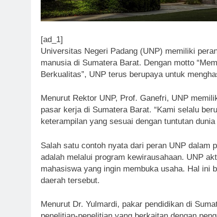
[ad_1]
Universitas Negeri Padang (UNP) memiliki per
manusia di Sumatera Barat. Dengan motto “Mem
Berkualitas”, UNP terus berupaya untuk menghasi
Menurut Rektor UNP, Prof. Ganefri, UNP memili
pasar kerja di Sumatera Barat. “Kami selalu be
keterampilan yang sesuai dengan tuntutan dunia in
Salah satu contoh nyata dari peran UNP dalam
adalah melalui program kewirausahaan. UNP ak
mahasiswa yang ingin membuka usaha. Hal ini b
daerah tersebut.
Menurut Dr. Yulmardi, pakar pendidikan di Suma
penelitian-penelitian yang berkaitan dengan p