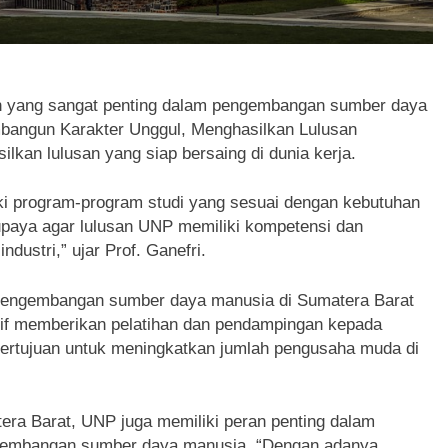
an yang sangat penting dalam pengembangan sumber daya
bangun Karakter Unggul, Menghasilkan Lulusan
lkan lulusan yang siap bersaing di dunia kerja.
ki program-program studi yang sesuai dengan kebutuhan
rupaya agar lulusan UNP memiliki kompetensi dan
dustri,” ujar Prof. Ganefri.
 pengembangan sumber daya manusia di Sumatera Barat
tif memberikan pelatihan dan pendampingan kepada
ertujuan untuk meningkatkan jumlah pengusaha muda di
tera Barat, UNP juga memiliki peran penting dalam
engembangan sumber daya manusia. “Dengan adanya