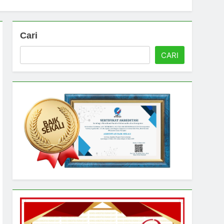
Cari
CARI