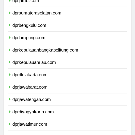
dprjambi.com
dprsumateraselatan.com
dprbengkulu.com
dprlampung.com
dprkepulauanbangkabelitung.com
dprkepulauanriau.com
dprdkijakarta.com
dprjawabarat.com
dprjawatengah.com
dprdiyogyakarta.com
dprjawatimur.com