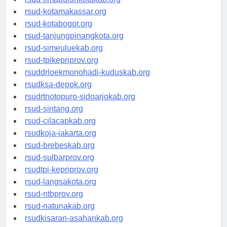
rsud-limapuluhkotakab.org
rsud-kotamakassar.org
rsud-kotabogor.org
rsud-tanjungpinangkota.org
rsud-simeuluekab.org
rsud-tpikepriprov.org
rsuddrloekmonohadi-kuduskab.org
rsudksa-depok.org
rsudrtnotopuro-sidoarjokab.org
rsud-sintang.org
rsud-cilacapkab.org
rsudkoja-jakarta.org
rsud-brebeskab.org
rsud-sulbarprov.org
rsudtpi-kepriprov.org
rsud-langsakota.org
rsud-ntbprov.org
rsud-natunakab.org