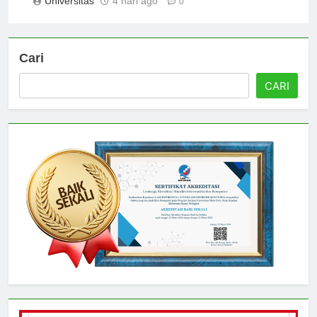
Universitas
4 hari ago
0
Cari
CARI