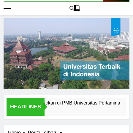
Live Now
ern yang Ditawarkan di PMB Universitas Pertamina
Alumn
HEADLINES
2 Hari 