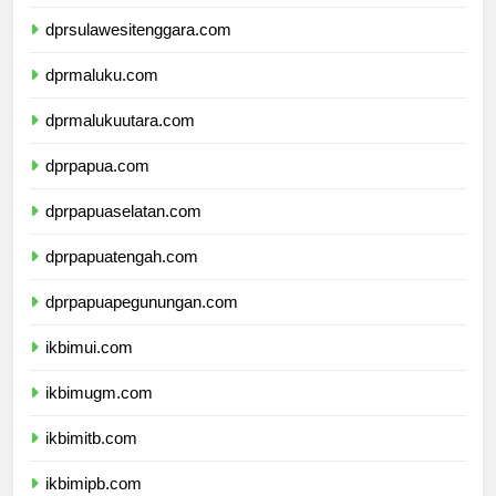
dprsulawesiselatan.com
dprsulawesitenggara.com
dprmaluku.com
dprmalukuutara.com
dprpapua.com
dprpapuaselatan.com
dprpapuatengah.com
dprpapuapegunungan.com
ikbimui.com
ikbimugm.com
ikbimitb.com