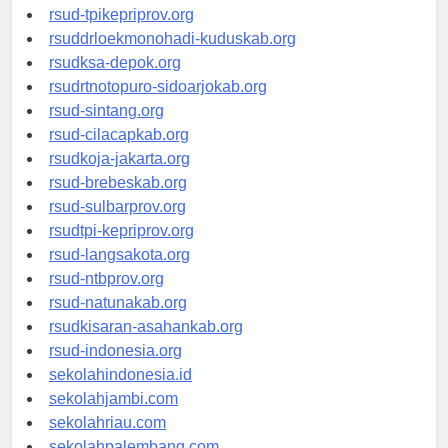
rsud-simeuluekab.org
rsud-tpikepriprov.org
rsuddrloekmonohadi-kuduskab.org
rsudksa-depok.org
rsudrtnotopuro-sidoarjokab.org
rsud-sintang.org
rsud-cilacapkab.org
rsudkoja-jakarta.org
rsud-brebeskab.org
rsud-sulbarprov.org
rsudtpi-kepriprov.org
rsud-langsakota.org
rsud-ntbprov.org
rsud-natunakab.org
rsudkisaran-asahankab.org
rsud-indonesia.org
sekolahindonesia.id
sekolahjambi.com
sekolahriau.com