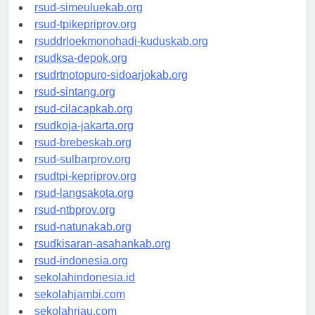
rsud-tanjungpinangkota.org
rsud-simeuluekab.org
rsud-tpikepriprov.org
rsuddrloekmonohadi-kuduskab.org
rsudksa-depok.org
rsudrtnotopuro-sidoarjokab.org
rsud-sintang.org
rsud-cilacapkab.org
rsudkoja-jakarta.org
rsud-brebeskab.org
rsud-sulbarprov.org
rsudtpi-kepriprov.org
rsud-langsakota.org
rsud-ntbprov.org
rsud-natunakab.org
rsudkisaran-asahankab.org
rsud-indonesia.org
sekolahindonesia.id
sekolahjambi.com