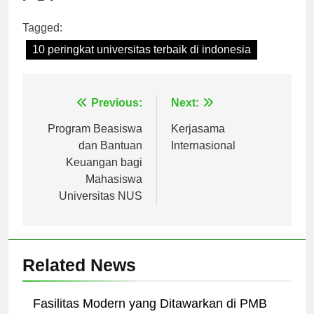
[ad_2]
Tagged:
10 peringkat universitas terbaik di indonesia
Navigasi
Previous:
Next:
pos
Program Beasiswa
Kerjasama
dan Bantuan
Internasional
Keuangan bagi
Mahasiswa
Universitas NUS
Related News