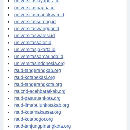
universitasjayapura.id
universitaspapua.id
universitasmanokwari.id
universitassorong.id
universitaswanggar.id
universitaswalesi.id
universitassalor.id
universitasjakarta.id
universitassamarinda.id
universitasindonesia.org
rsud-tangerangkab.org
rsud-kotabekasi.org
rsud-tangerangkota.org
rsucnd-acehbaratkab.org
rsud-pasuruankota.org
rsud-limapuluhkotakab.org
rsud-kotamakassar.org
rsud-kotabogor.org