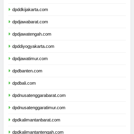
dpdkepulauanriau.com
dpddkijakarta.com
dpdjawabarat.com
dpdjawatengah.com
dpddiyogyakarta.com
dpdjawatimur.com
dpdbanten.com
dpdbali.com
dpdnusatenggarabarat.com
dpdnusatenggaratimur.com
dpdkalimantanbarat.com