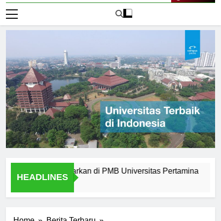
Live Now
rn yang Ditawarkan di PMB Universitas Pertamina
Alumni
HEADLINES
1 Hari A