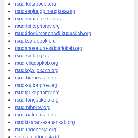
rsud-kotamakassar.org
rsud-kotabogor.org
rsud-tanjungpinangkota.org
rsud-simeuluekab.org
rsud-tpikepriprov.org
rsuddrloekmonohadi-kuduskab.org
rsudksa-depok.org
rsudrtnotopuro-sidoarjokab.org
rsud-sintang.org
rsud-cilacapkab.org
rsudkoja-jakarta.org
rsud-brebeskab.org
rsud-sulbarprov.org
rsudtpi-kepriprov.org
rsud-langsakota.org
rsud-ntbprov.org
rsud-natunakab.org
rsudkisaran-asahankab.org
rsud-indonesia.org