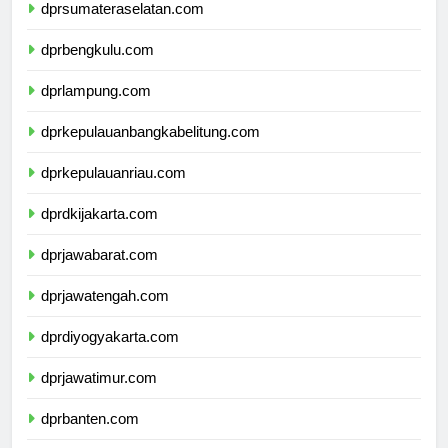
dprsumateraselatan.com
dprbengkulu.com
dprlampung.com
dprkepulauanbangkabelitung.com
dprkepulauanriau.com
dprdkijakarta.com
dprjawabarat.com
dprjawatengah.com
dprdiyogyakarta.com
dprjawatimur.com
dprbanten.com