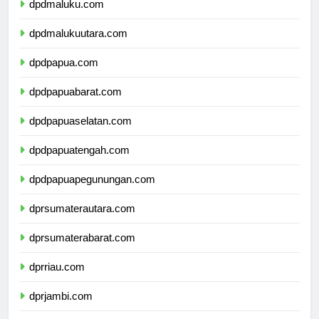
dpdmaluku.com
dpdmalukuutara.com
dpdpapua.com
dpdpapuabarat.com
dpdpapuaselatan.com
dpdpapuatengah.com
dpdpapuapegunungan.com
dprsumaterautara.com
dprsumaterabarat.com
dprriau.com
dprjambi.com