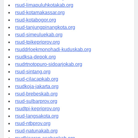
rsud-pasuruankota.org
rsud-limapuluhkotakab.org
rsud-kotamakassar.org
rsud-kotabogor.org
rsud-tanjungpinangkota.org
rsud-simeuluekab.org
rsud-tpikepriprov.org
rsuddrloekmonohadi-kuduskab.org
rsudksa-depok.org
rsudrtnotopuro-sidoarjokab.org
rsud-sintang.org
rsud-cilacapkab.org
rsudkoja-jakarta.org
rsud-brebeskab.org
rsud-sulbarprov.org
rsudtpi-kepriprov.org
rsud-langsakota.org
rsud-ntbprov.org
rsud-natunakab.org