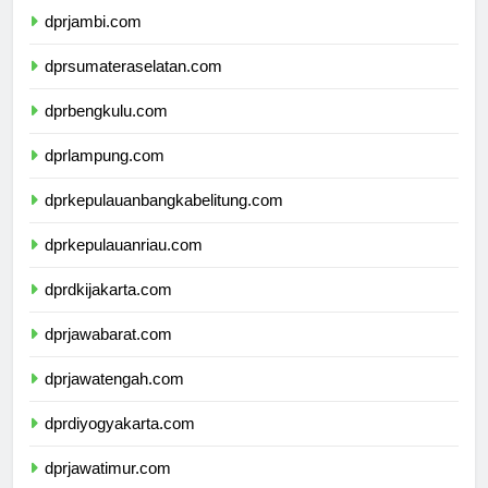
dprjambi.com
dprsumateraselatan.com
dprbengkulu.com
dprlampung.com
dprkepulauanbangkabelitung.com
dprkepulauanriau.com
dprdkijakarta.com
dprjawabarat.com
dprjawatengah.com
dprdiyogyakarta.com
dprjawatimur.com