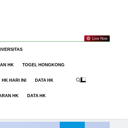
Live Now
IVERSITAS
AN HK
TOGEL HONGKONG
HK HARI INI
DATA HK
ARAN HK
DATA HK