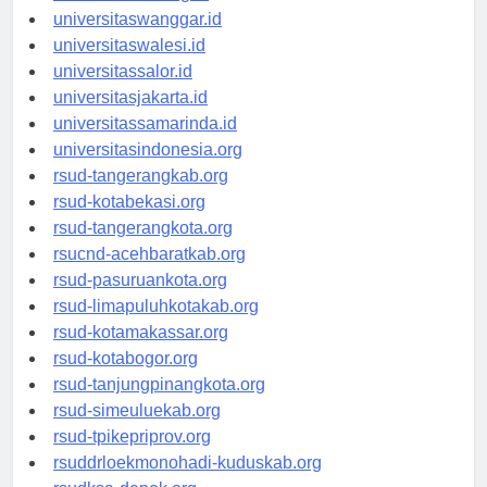
universitassorong.id
universitaswanggar.id
universitaswalesi.id
universitassalor.id
universitasjakarta.id
universitassamarinda.id
universitasindonesia.org
rsud-tangerangkab.org
rsud-kotabekasi.org
rsud-tangerangkota.org
rsucnd-acehbaratkab.org
rsud-pasuruankota.org
rsud-limapuluhkotakab.org
rsud-kotamakassar.org
rsud-kotabogor.org
rsud-tanjungpinangkota.org
rsud-simeuluekab.org
rsud-tpikepriprov.org
rsuddrloekmonohadi-kuduskab.org