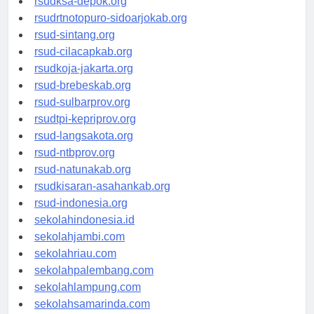
rsudksa-depok.org
rsudrtnotopuro-sidoarjokab.org
rsud-sintang.org
rsud-cilacapkab.org
rsudkoja-jakarta.org
rsud-brebeskab.org
rsud-sulbarprov.org
rsudtpi-kepriprov.org
rsud-langsakota.org
rsud-ntbprov.org
rsud-natunakab.org
rsudkisaran-asahankab.org
rsud-indonesia.org
sekolahindonesia.id
sekolahjambi.com
sekolahriau.com
sekolahpalembang.com
sekolahlampung.com