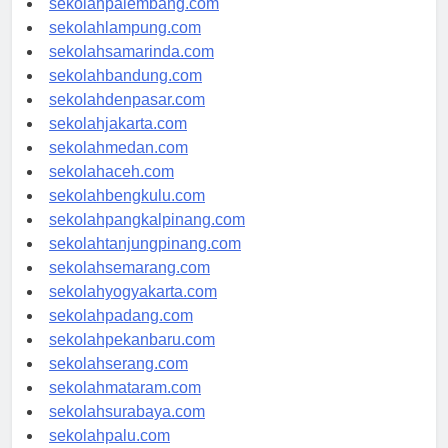
sekolahpalembang.com
sekolahlampung.com
sekolahsamarinda.com
sekolahbandung.com
sekolahdenpasar.com
sekolahjakarta.com
sekolahmedan.com
sekolahaceh.com
sekolahbengkulu.com
sekolahpangkalpinang.com
sekolahtanjungpinang.com
sekolahsemarang.com
sekolahyogyakarta.com
sekolahpadang.com
sekolahpekanbaru.com
sekolahserang.com
sekolahmataram.com
sekolahsurabaya.com