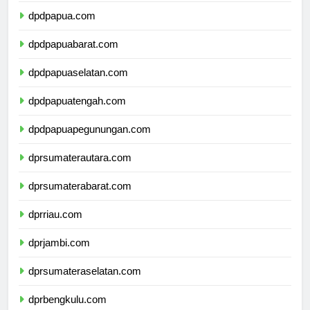
dpdpapua.com
dpdpapuabarat.com
dpdpapuaselatan.com
dpdpapuatengah.com
dpdpapuapegunungan.com
dprsumaterautara.com
dprsumaterabarat.com
dprriau.com
dprjambi.com
dprsumateraselatan.com