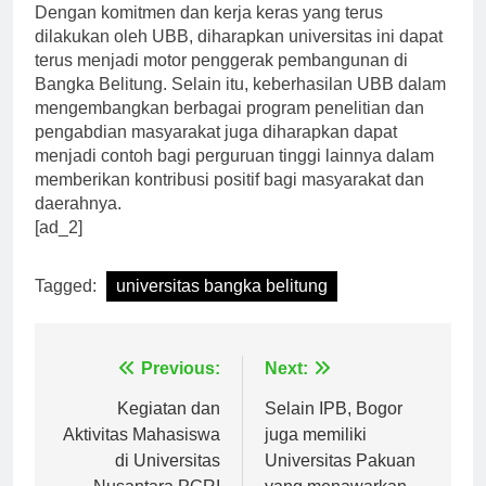
Dengan komitmen dan kerja keras yang terus
dilakukan oleh UBB, diharapkan universitas ini dapat
terus menjadi motor penggerak pembangunan di
Bangka Belitung. Selain itu, keberhasilan UBB dalam
mengembangkan berbagai program penelitian dan
pengabdian masyarakat juga diharapkan dapat
menjadi contoh bagi perguruan tinggi lainnya dalam
memberikan kontribusi positif bagi masyarakat dan
daerahnya.
[ad_2]
Tagged:
universitas bangka belitung
Navigasi
Previous:
Next:
pos
Kegiatan dan
Selain IPB, Bogor
Aktivitas Mahasiswa
juga memiliki
di Universitas
Universitas Pakuan