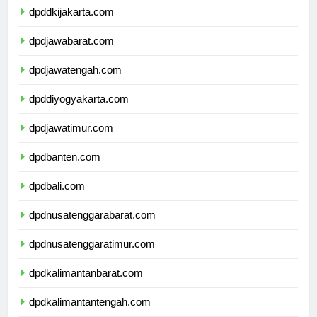
dpddkijakarta.com
dpdjawabarat.com
dpdjawatengah.com
dpddiyogyakarta.com
dpdjawatimur.com
dpdbanten.com
dpdbali.com
dpdnusatenggarabarat.com
dpdnusatenggaratimur.com
dpdkalimantanbarat.com
dpdkalimantantengah.com