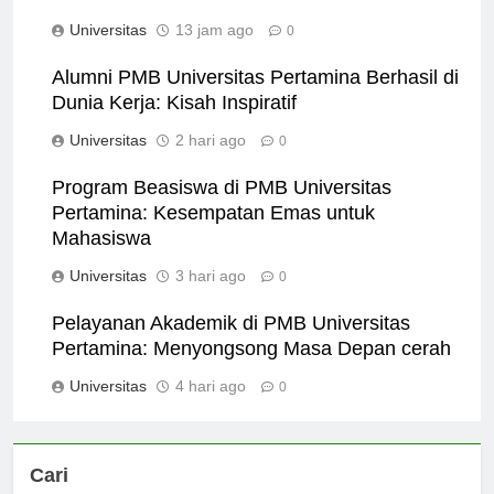
Universitas Pertamina
Universitas
13 jam ago
0
Alumni PMB Universitas Pertamina Berhasil di
Dunia Kerja: Kisah Inspiratif
Universitas
2 hari ago
0
Program Beasiswa di PMB Universitas
Pertamina: Kesempatan Emas untuk
Mahasiswa
Universitas
3 hari ago
0
Pelayanan Akademik di PMB Universitas
Pertamina: Menyongsong Masa Depan cerah
Universitas
4 hari ago
0