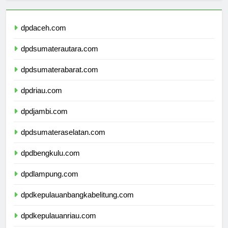
dpdaceh.com
dpdsumaterautara.com
dpdsumaterabarat.com
dpdriau.com
dpdjambi.com
dpdsumateraselatan.com
dpdbengkulu.com
dpdlampung.com
dpdkepulauanbangkabelitung.com
dpdkepulauanriau.com