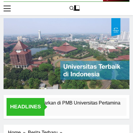
Live Now
rn yang Ditawarkan di PMB Universitas Pertamina
Alumni
HEADLINES
2 Hari 