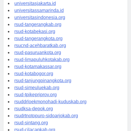
universitassalor.id
universitasjakarta.id
universitassamarinda.id
universitasindonesia.org
rsud-tangerangkab.org
rsud-kotabekasi.org
rsud-tangerangkota.org
rsucnd-acehbaratkab.org
rsud-pasuruankota.org
rsud-limapuluhkotakab.org
rsud-kotamakassar.org
rsud-kotabogor.org
rsud-tanjungpinangkota.org
rsud-simeuluekab.org
rsud-tpikepriprov.org
rsuddrloekmonohadi-kuduskab.org
rsudksa-depok.org
rsudrtnotopuro-sidoarjokab.org
rsud-sintang.org