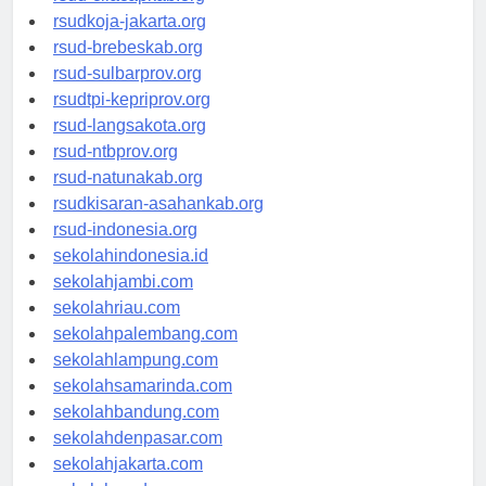
rsud-cilacapkab.org
rsudkoja-jakarta.org
rsud-brebeskab.org
rsud-sulbarprov.org
rsudtpi-kepriprov.org
rsud-langsakota.org
rsud-ntbprov.org
rsud-natunakab.org
rsudkisaran-asahankab.org
rsud-indonesia.org
sekolahindonesia.id
sekolahjambi.com
sekolahriau.com
sekolahpalembang.com
sekolahlampung.com
sekolahsamarinda.com
sekolahbandung.com
sekolahdenpasar.com
sekolahjakarta.com