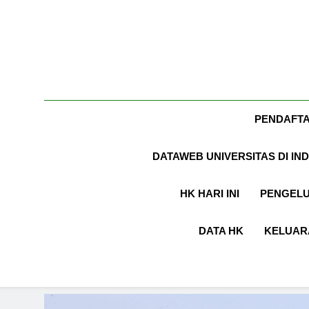
PENDAFT
DATAWEB UNIVERSITAS DI IN
HK HARI INI
PENGEL
DATA HK
KELUAR