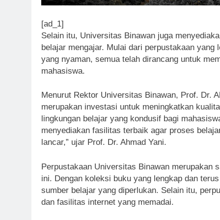
[ad_1]
Selain itu, Universitas Binawan juga menyediak
belajar mengajar. Mulai dari perpustakaan yang 
yang nyaman, semua telah dirancang untuk memb
mahasiswa.
Menurut Rektor Universitas Binawan, Prof. Dr. Ah
merupakan investasi untuk meningkatkan kualit
lingkungan belajar yang kondusif bagi mahasiswa
menyediakan fasilitas terbaik agar proses belaj
lancar,” ujar Prof. Dr. Ahmad Yani.
Perpustakaan Universitas Binawan merupakan sala
ini. Dengan koleksi buku yang lengkap dan ter
sumber belajar yang diperlukan. Selain itu, pe
dan fasilitas internet yang memadai.