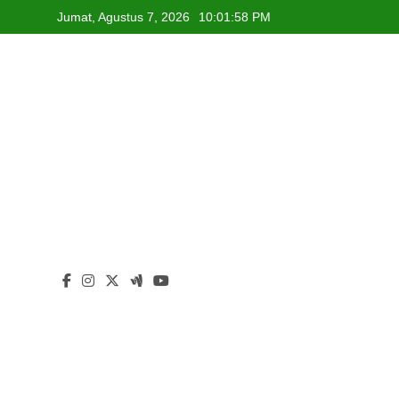
Skip
Jumat, Agustus 7, 2026
10:02:00 PM
to
content