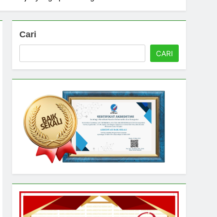
Cari
CARI