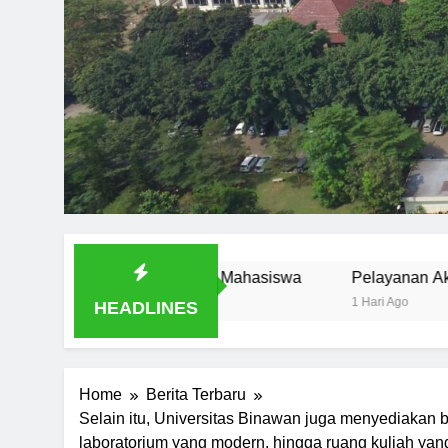
untuk Mahasiswa
Pelayanan Akademik di PMB Universit
1 Hari Ago
HEADLINES
Home
Berita Terbaru
Selain itu, Universitas Binawan juga menyediakan 
laboratorium yang modern, hingga ruang kuliah ya