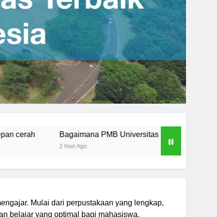
na PMB Universitas Pertamina Mempersiapkan Mahasiswa untu
engajar. Mulai dari perpustakaan yang lengkap,
n belajar yang optimal bagi mahasiswa.