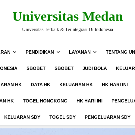
Universitas Medan
Universitas Terbaik & Terintegrasi Di Indonesia
ARAN
PENDIDIKAN
LAYANAN
TENTANG UN
DONESIA
SBOBET
SBOBET
JUDI BOLA
KELUAR
UARAN HK
DATA HK
KELUARAN HK
HK HARI INI
AN HK
TOGEL HONGKONG
HK HARI INI
PENGELU
KELUARAN SDY
TOGEL SDY
PENGELUARAN SDY