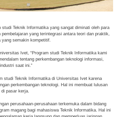
m studi Teknik Informatika yang sangat diminati oleh para
embelajaran yang terintegrasi antara teori dan praktik,
a yang semakin kompetitif.
niversitas Ivet, “Program studi Teknik Informatika kami
ndalam tentang perkembangan teknologi informasi,
ndustri saat ini.”
studi Teknik Informatika di Universitas Ivet karena
engan perkembangan teknologi. Hal ini membuat lulusan
 di pasar kerja.
 dengan perusahaan-perusahaan terkemuka dalam bidang
gram magang bagi mahasiswa Teknik Informatika. Hal ini
ngalaman kerja langsung dan memperluas jaringan