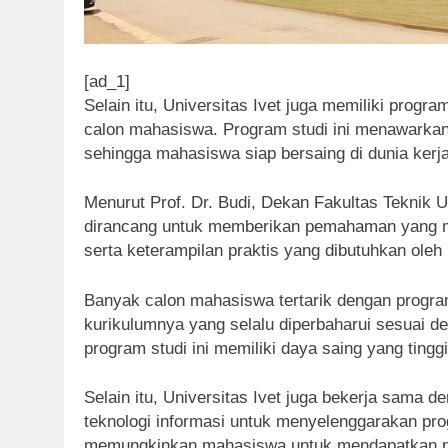
[ad_1]
Selain itu, Universitas Ivet juga memiliki progra
calon mahasiswa. Program studi ini menawarkan p
sehingga mahasiswa siap bersaing di dunia kerj
Menurut Prof. Dr. Budi, Dekan Fakultas Teknik U
dirancang untuk memberikan pemahaman yang me
serta keterampilan praktis yang dibutuhkan oleh i
Banyak calon mahasiswa tertarik dengan program 
kurikulumnya yang selalu diperbaharui sesuai d
program studi ini memiliki daya saing yang tinggi
Selain itu, Universitas Ivet juga bekerja sama
teknologi informasi untuk menyelenggarakan pro
memungkinkan mahasiswa untuk mendapatkan pe