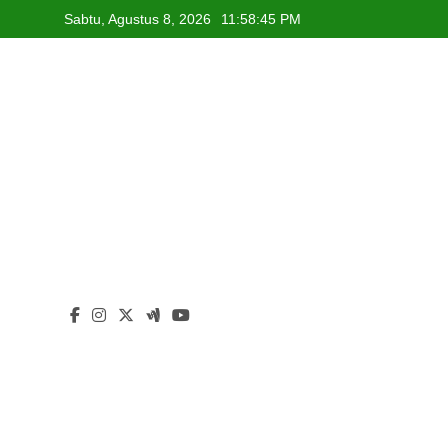
Skip
Sabtu, Agustus 8, 2026
11:58:47 PM
to
content