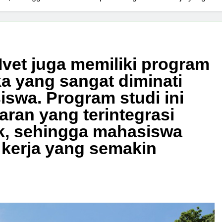
 Ivet juga memiliki program
ka yang sangat diminati
iswa. Program studi ini
ran yang terintegrasi
tik, sehingga mahasiswa
a kerja yang semakin