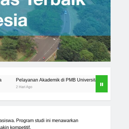
k di PMB Universitas Pertamina: Menyongsong Masa Depan c
ahasiswa. Program studi ini menawarkan
kin kompetitif.