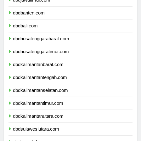
dpdjawatimur.com
dpdbanten.com
dpdbali.com
dpdnusatenggarabarat.com
dpdnusatenggaratimur.com
dpdkalimantanbarat.com
dpdkalimantantengah.com
dpdkalimantanselatan.com
dpdkalimantantimur.com
dpdkalimantanutara.com
dpdsulawesiutara.com