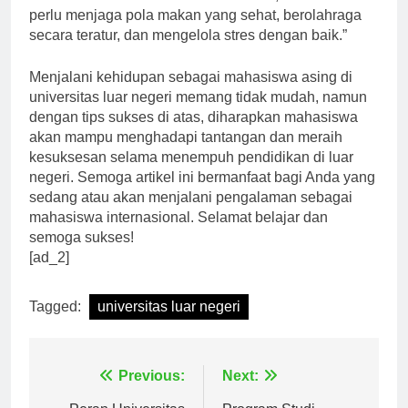
akademik mahasiswa. Oleh karena itu, mahasiswa
perlu menjaga pola makan yang sehat, berolahraga
secara teratur, dan mengelola stres dengan baik.”
Menjalani kehidupan sebagai mahasiswa asing di
universitas luar negeri memang tidak mudah, namun
dengan tips sukses di atas, diharapkan mahasiswa
akan mampu menghadapi tantangan dan meraih
kesuksesan selama menempuh pendidikan di luar
negeri. Semoga artikel ini bermanfaat bagi Anda yang
sedang atau akan menjalani pengalaman sebagai
mahasiswa internasional. Selamat belajar dan
semoga sukses!
[ad_2]
Tagged:
universitas luar negeri
Navigasi
Previous:
Next: