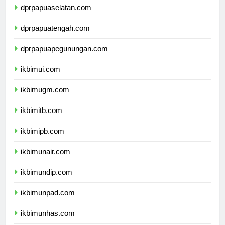
dprpapuaselatan.com
dprpapuatengah.com
dprpapuapegunungan.com
ikbimui.com
ikbimugm.com
ikbimitb.com
ikbimipb.com
ikbimunair.com
ikbimundip.com
ikbimunpad.com
ikbimunhas.com