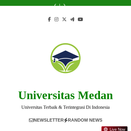
Skip
Pertamina
PMB
Pertamina
PMB
Pertamina
PMB
Pertamina
di
Universitas
dengan
Universitas
Mempersiapkan
Universitas
dengan
Universitas
Mempersiapkan
PMB
Pertamina
to
Universitas
Pertamina:
Mahasiswa
Pertamina:
Universitas
Pertamina:
Mahasiswa
Universitas
dengan
content
Lain
Menyongsong
untuk
Apa
Lain
Menyongsong
untuk
Pertamina:
Universitas
di
Masa
Karier
yang
di
Masa
Karier
Apa
Lain
Indonesia
Depan
Global
Perlu
Indonesia
Depan
Global
yang
di
cerah
Anda
cerah
Perlu
Indonesia
Ketahui?
Anda
Ketahui?
Universitas Medan
Universitas Terbaik & Terintegrasi Di Indonesia
NEWSLETTER
RANDOM NEWS