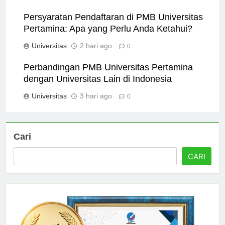
Universitas
1 hari ago
0
Persyaratan Pendaftaran di PMB Universitas
Pertamina: Apa yang Perlu Anda Ketahui?
Universitas
2 hari ago
0
Perbandingan PMB Universitas Pertamina
dengan Universitas Lain di Indonesia
Universitas
3 hari ago
0
Cari
CARI