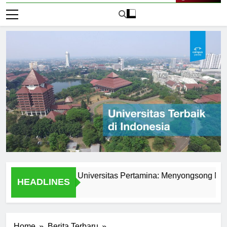
Live Now
demik di PMB Universitas Pertamina: Menyongsong Masa Dep
HEADLINES