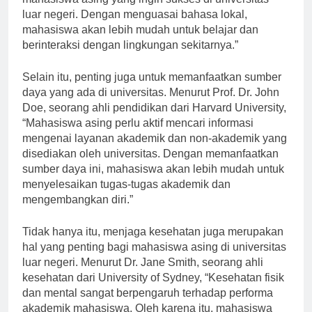
mahasiswa asing yang ingin sukses di universitas
luar negeri. Dengan menguasai bahasa lokal,
mahasiswa akan lebih mudah untuk belajar dan
berinteraksi dengan lingkungan sekitarnya.”
Selain itu, penting juga untuk memanfaatkan sumber
daya yang ada di universitas. Menurut Prof. Dr. John
Doe, seorang ahli pendidikan dari Harvard University,
“Mahasiswa asing perlu aktif mencari informasi
mengenai layanan akademik dan non-akademik yang
disediakan oleh universitas. Dengan memanfaatkan
sumber daya ini, mahasiswa akan lebih mudah untuk
menyelesaikan tugas-tugas akademik dan
mengembangkan diri.”
Tidak hanya itu, menjaga kesehatan juga merupakan
hal yang penting bagi mahasiswa asing di universitas
luar negeri. Menurut Dr. Jane Smith, seorang ahli
kesehatan dari University of Sydney, “Kesehatan fisik
dan mental sangat berpengaruh terhadap performa