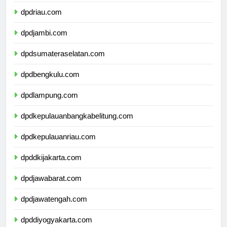
dpdsumaterabarat.com
dpdriau.com
dpdjambi.com
dpdsumateraselatan.com
dpdbengkulu.com
dpdlampung.com
dpdkepulauanbangkabelitung.com
dpdkepulauanriau.com
dpddkijakarta.com
dpdjawabarat.com
dpdjawatengah.com