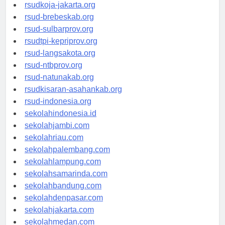
rsud-cilacapkab.org
rsudkoja-jakarta.org
rsud-brebeskab.org
rsud-sulbarprov.org
rsudtpi-kepriprov.org
rsud-langsakota.org
rsud-ntbprov.org
rsud-natunakab.org
rsudkisaran-asahankab.org
rsud-indonesia.org
sekolahindonesia.id
sekolahjambi.com
sekolahriau.com
sekolahpalembang.com
sekolahlampung.com
sekolahsamarinda.com
sekolahbandung.com
sekolahdenpasar.com
sekolahjakarta.com