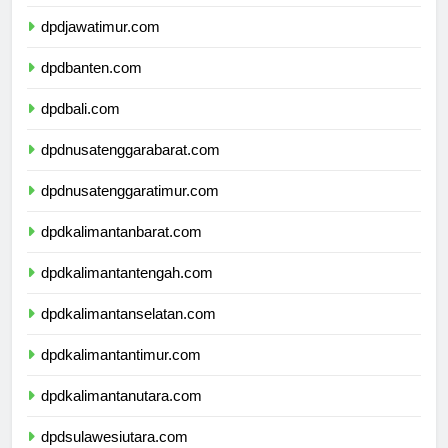
dpddiyogyakarta.com
dpdjawatimur.com
dpdbanten.com
dpdbali.com
dpdnusatenggarabarat.com
dpdnusatenggaratimur.com
dpdkalimantanbarat.com
dpdkalimantantengah.com
dpdkalimantanselatan.com
dpdkalimantantimur.com
dpdkalimantanutara.com