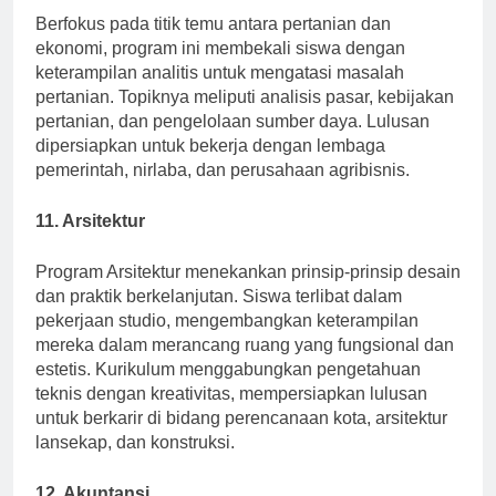
Berfokus pada titik temu antara pertanian dan
ekonomi, program ini membekali siswa dengan
keterampilan analitis untuk mengatasi masalah
pertanian. Topiknya meliputi analisis pasar, kebijakan
pertanian, dan pengelolaan sumber daya. Lulusan
dipersiapkan untuk bekerja dengan lembaga
pemerintah, nirlaba, dan perusahaan agribisnis.
11. Arsitektur
Program Arsitektur menekankan prinsip-prinsip desain
dan praktik berkelanjutan. Siswa terlibat dalam
pekerjaan studio, mengembangkan keterampilan
mereka dalam merancang ruang yang fungsional dan
estetis. Kurikulum menggabungkan pengetahuan
teknis dengan kreativitas, mempersiapkan lulusan
untuk berkarir di bidang perencanaan kota, arsitektur
lansekap, dan konstruksi.