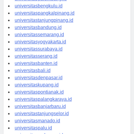
universitaspalembang.id
universitasbengkulu.id
universitaspangkalpinang.id
universitastanjungpinang.id
universitasbandung.id
universitassemarang.id
universitasyogyakarta.id
universitassurabaya.id
universitasserang.id
universitasbanten.id
universitasbali.id
universitasdenpasar.id
universitaskupang.id
universitaspontianak.id
universitaspalangkaraya.id
universitasbanjarbaru.id
universitastanjungselor.id
universitasmanado.id
universitaspalu.id