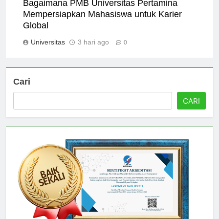
Bagaimana PMB Universitas Pertamina
Mempersiapkan Mahasiswa untuk Karier
Global
Universitas
3 hari ago
0
Cari
CARI