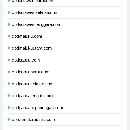
dpdsulawesibarat.com
dpdsulawesiselatan.com
dpdsulawesitenggara.com
dpdmaluku.com
dpdmalukuutara.com
dpdpapua.com
dpdpapuabarat.com
dpdpapuaselatan.com
dpdpapuatengah.com
dpdpapuapegunungan.com
dprsumaterautara.com