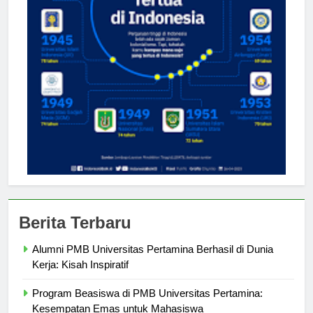
Berita Terbaru
Alumni PMB Universitas Pertamina Berhasil di Dunia
Kerja: Kisah Inspiratif
Program Beasiswa di PMB Universitas Pertamina: