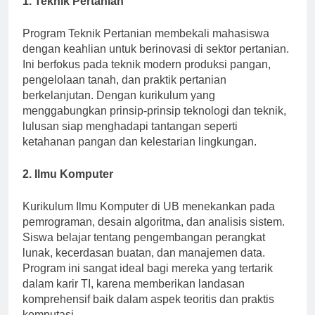
1. Teknik Pertanian
Program Teknik Pertanian membekali mahasiswa
dengan keahlian untuk berinovasi di sektor pertanian.
Ini berfokus pada teknik modern produksi pangan,
pengelolaan tanah, dan praktik pertanian
berkelanjutan. Dengan kurikulum yang
menggabungkan prinsip-prinsip teknologi dan teknik,
lulusan siap menghadapi tantangan seperti
ketahanan pangan dan kelestarian lingkungan.
2. Ilmu Komputer
Kurikulum Ilmu Komputer di UB menekankan pada
pemrograman, desain algoritma, dan analisis sistem.
Siswa belajar tentang pengembangan perangkat
lunak, kecerdasan buatan, dan manajemen data.
Program ini sangat ideal bagi mereka yang tertarik
dalam karir TI, karena memberikan landasan
komprehensif baik dalam aspek teoritis dan praktis