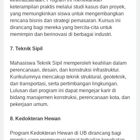
kewirausahaan. Program ini menekankan
keterampilan praktis melalui studi kasus dan proyek,
yang memungkinkan siswa untuk mengembangkan
rencana bisnis dan strategi pemasaran. Kursus ini
dirancang bagi mereka yang bercita-cita untuk
memimpin dan berinovasi di berbagai industri.
7. Teknik Sipil
Mahasiswa Teknik Sipil memperoleh keahlian dalam
perencanaan, desain, dan konstruksi infrastruktur.
Kurikulumnya mencakup teknik struktural, geoteknik,
dan transportasi, serta pertimbangan lingkungan.
Lulusan dari program ini dapat mengejar karir di
bidang manajemen konstruksi, perencanaan kota, dan
pekerjaan umum.
8. Kedokteran Hewan
Program Kedokteran Hewan di UB dirancang bagi