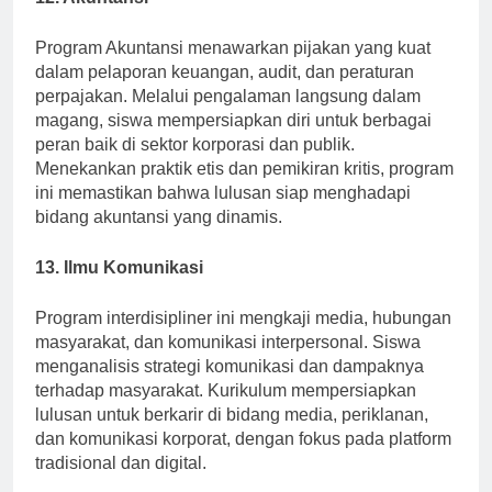
12. Akuntansi
Program Akuntansi menawarkan pijakan yang kuat
dalam pelaporan keuangan, audit, dan peraturan
perpajakan. Melalui pengalaman langsung dalam
magang, siswa mempersiapkan diri untuk berbagai
peran baik di sektor korporasi dan publik.
Menekankan praktik etis dan pemikiran kritis, program
ini memastikan bahwa lulusan siap menghadapi
bidang akuntansi yang dinamis.
13. Ilmu Komunikasi
Program interdisipliner ini mengkaji media, hubungan
masyarakat, dan komunikasi interpersonal. Siswa
menganalisis strategi komunikasi dan dampaknya
terhadap masyarakat. Kurikulum mempersiapkan
lulusan untuk berkarir di bidang media, periklanan,
dan komunikasi korporat, dengan fokus pada platform
tradisional dan digital.