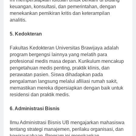
ini mempersiapkan lulusan untuk berkarir di bidang
keuangan, konsultasi, dan pemerintahan, dengan
menekankan pemikiran kritis dan keterampilan
analitis.
5. Kedokteran
Fakultas Kedokteran Universitas Brawijaya adalah
program bergengsi lainnya yang melatih para
profesional medis masa depan. Kurikulum mencakup
pengetahuan medis penting, praktik klinis, dan
perawatan pasien. Siswa dihadapkan pada
pengalaman langsung melalui afiliasi rumah sakit,
memastikan mereka dipersiapkan dengan baik untuk
residensi dan praktik medis.
6. Administrasi Bisnis
Ilmu Administrasi Bisnis UB mengajarkan mahasiswa
tentang strategi manajemen, perilaku organisasi, dan