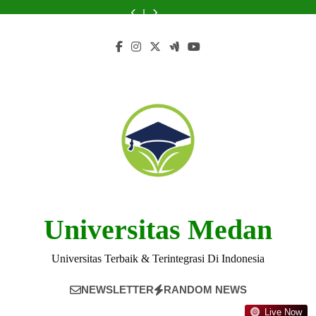
Skip
Pertamina
Pertamina
PMB
PMB
Pertamina
Pertamina
PMB
di
Universitas
Mempersiapkan
Berhasil
Universitas
Universitas
Mempersiapkan
Berhasil
Universitas
PMB
Pertamina
to
Mahasiswa
di
Pertamina:
Pertamina:
Mahasiswa
di
Pertamina:
Universitas
Mempersiapkan
content
untuk
Dunia
Kesempatan
Menyongsong
untuk
Dunia
Kesempatan
Pertamina:
Mahasiswa
Karier
Kerja:
Emas
Masa
Karier
Kerja:
Emas
Menyongsong
untuk
Global
Kisah
untuk
Depan
Global
Kisah
untuk
Masa
Karier
Inspiratif
Mahasiswa
cerah
Inspiratif
Mahasiswa
Depan
Global
cerah
Universitas Medan
Universitas Terbaik & Terintegrasi Di Indonesia
NEWSLETTER
RANDOM NEWS