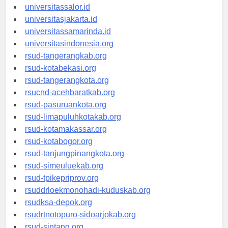
universitaswalesi.id
universitassalor.id
universitasjakarta.id
universitassamarinda.id
universitasindonesia.org
rsud-tangerangkab.org
rsud-kotabekasi.org
rsud-tangerangkota.org
rsucnd-acehbaratkab.org
rsud-pasuruankota.org
rsud-limapuluhkotakab.org
rsud-kotamakassar.org
rsud-kotabogor.org
rsud-tanjungpinangkota.org
rsud-simeuluekab.org
rsud-tpikepriprov.org
rsuddrloekmonohadi-kuduskab.org
rsudksa-depok.org
rsudrtnotopuro-sidoarjokab.org