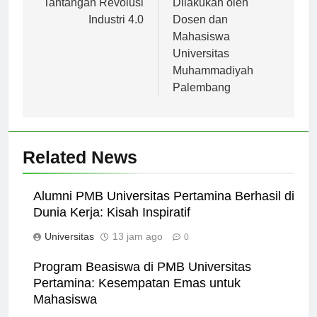
Tantangan Revolusi
Dilakukan oleh
Industri 4.0
Dosen dan
Mahasiswa
Universitas
Muhammadiyah
Palembang
Related News
Alumni PMB Universitas Pertamina Berhasil di
Dunia Kerja: Kisah Inspiratif
Universitas
13 jam ago
0
Program Beasiswa di PMB Universitas
Pertamina: Kesempatan Emas untuk
Mahasiswa