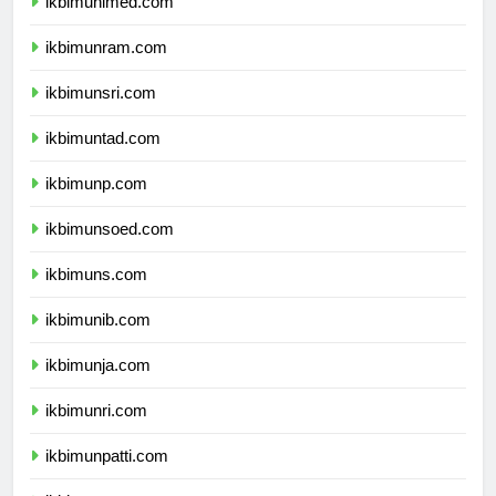
ikbimunimed.com
ikbimunram.com
ikbimunsri.com
ikbimuntad.com
ikbimunp.com
ikbimunsoed.com
ikbimuns.com
ikbimunib.com
ikbimunja.com
ikbimunri.com
ikbimunpatti.com