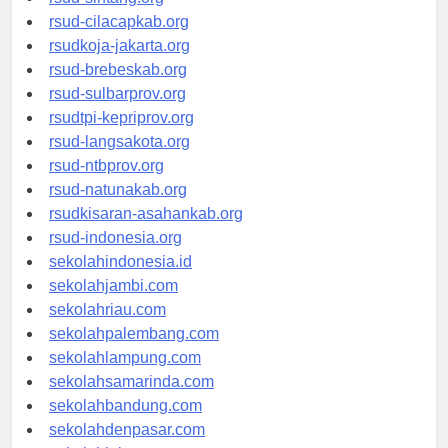
rsud-sintang.org
rsud-cilacapkab.org
rsudkoja-jakarta.org
rsud-brebeskab.org
rsud-sulbarprov.org
rsudtpi-kepriprov.org
rsud-langsakota.org
rsud-ntbprov.org
rsud-natunakab.org
rsudkisaran-asahankab.org
rsud-indonesia.org
sekolahindonesia.id
sekolahjambi.com
sekolahriau.com
sekolahpalembang.com
sekolahlampung.com
sekolahsamarinda.com
sekolahbandung.com
sekolahdenpasar.com