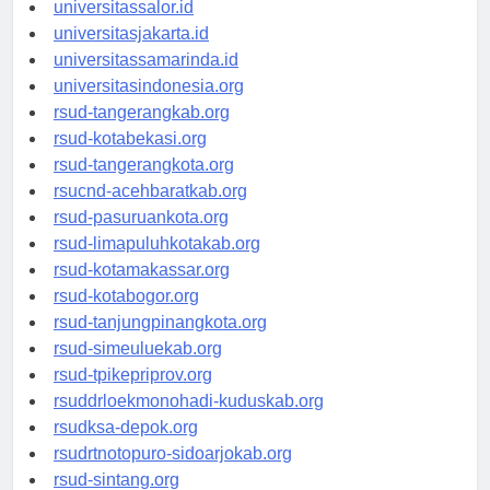
universitaswalesi.id
universitassalor.id
universitasjakarta.id
universitassamarinda.id
universitasindonesia.org
rsud-tangerangkab.org
rsud-kotabekasi.org
rsud-tangerangkota.org
rsucnd-acehbaratkab.org
rsud-pasuruankota.org
rsud-limapuluhkotakab.org
rsud-kotamakassar.org
rsud-kotabogor.org
rsud-tanjungpinangkota.org
rsud-simeuluekab.org
rsud-tpikepriprov.org
rsuddrloekmonohadi-kuduskab.org
rsudksa-depok.org
rsudrtnotopuro-sidoarjokab.org