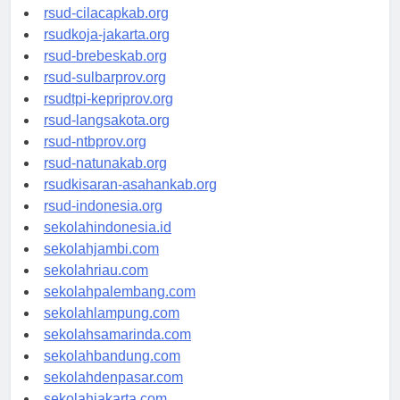
rsud-sintang.org
rsud-cilacapkab.org
rsudkoja-jakarta.org
rsud-brebeskab.org
rsud-sulbarprov.org
rsudtpi-kepriprov.org
rsud-langsakota.org
rsud-ntbprov.org
rsud-natunakab.org
rsudkisaran-asahankab.org
rsud-indonesia.org
sekolahindonesia.id
sekolahjambi.com
sekolahriau.com
sekolahpalembang.com
sekolahlampung.com
sekolahsamarinda.com
sekolahbandung.com
sekolahdenpasar.com