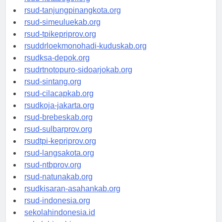
rsud-kotabogor.org
rsud-tanjungpinangkota.org
rsud-simeuluekab.org
rsud-tpikepriprov.org
rsuddrloekmonohadi-kuduskab.org
rsudksa-depok.org
rsudrtnotopuro-sidoarjokab.org
rsud-sintang.org
rsud-cilacapkab.org
rsudkoja-jakarta.org
rsud-brebeskab.org
rsud-sulbarprov.org
rsudtpi-kepriprov.org
rsud-langsakota.org
rsud-ntbprov.org
rsud-natunakab.org
rsudkisaran-asahankab.org
rsud-indonesia.org
sekolahindonesia.id