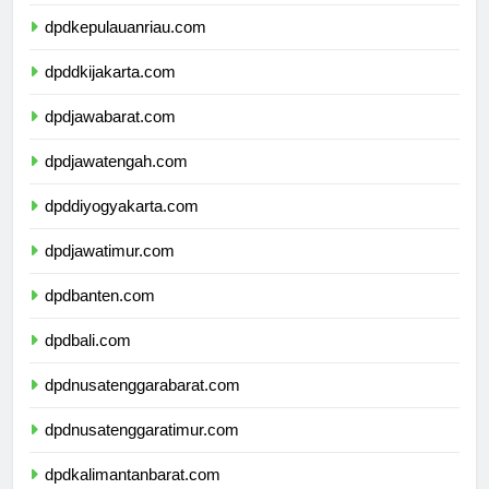
dpdkepulauanbangkabelitung.com
dpdkepulauanriau.com
dpddkijakarta.com
dpdjawabarat.com
dpdjawatengah.com
dpddiyogyakarta.com
dpdjawatimur.com
dpdbanten.com
dpdbali.com
dpdnusatenggarabarat.com
dpdnusatenggaratimur.com