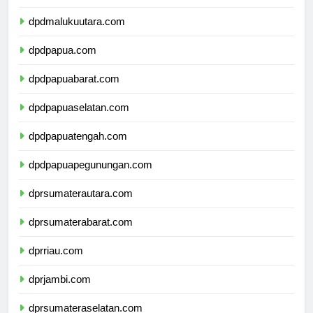
dpdmaluku.com
dpdmalukuutara.com
dpdpapua.com
dpdpapuabarat.com
dpdpapuaselatan.com
dpdpapuatengah.com
dpdpapuapegunungan.com
dprsumaterautara.com
dprsumaterabarat.com
dprriau.com
dprjambi.com