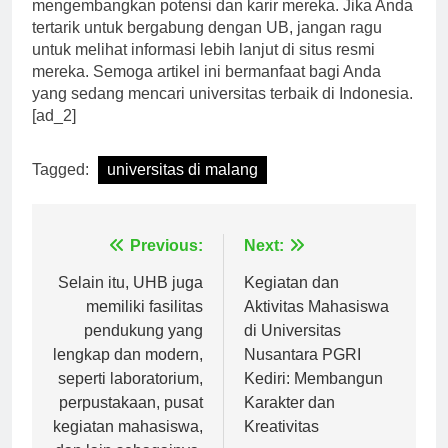
pilihan utama bagi para calon mahasiswa yang ingin
mengembangkan potensi dan karir mereka. Jika Anda
tertarik untuk bergabung dengan UB, jangan ragu
untuk melihat informasi lebih lanjut di situs resmi
mereka. Semoga artikel ini bermanfaat bagi Anda
yang sedang mencari universitas terbaik di Indonesia.
[ad_2]
Tagged:
universitas di malang
Navigasi
Previous:
Next:
pos
Selain itu, UHB juga
Kegiatan dan
memiliki fasilitas
Aktivitas Mahasiswa
pendukung yang
di Universitas
lengkap dan modern,
Nusantara PGRI
seperti laboratorium,
Kediri: Membangun
perpustakaan, pusat
Karakter dan
kegiatan mahasiswa,
Kreativitas