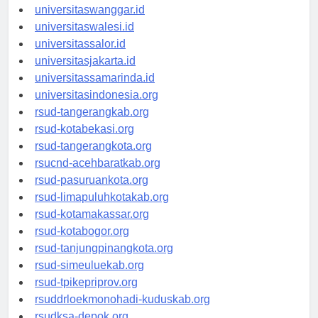
universitassorong.id
universitaswanggar.id
universitaswalesi.id
universitassalor.id
universitasjakarta.id
universitassamarinda.id
universitasindonesia.org
rsud-tangerangkab.org
rsud-kotabekasi.org
rsud-tangerangkota.org
rsucnd-acehbaratkab.org
rsud-pasuruankota.org
rsud-limapuluhkotakab.org
rsud-kotamakassar.org
rsud-kotabogor.org
rsud-tanjungpinangkota.org
rsud-simeuluekab.org
rsud-tpikepriprov.org
rsuddrloekmonohadi-kuduskab.org