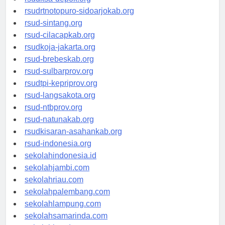
rsudksa-depok.org
rsudrtnotopuro-sidoarjokab.org
rsud-sintang.org
rsud-cilacapkab.org
rsudkoja-jakarta.org
rsud-brebeskab.org
rsud-sulbarprov.org
rsudtpi-kepriprov.org
rsud-langsakota.org
rsud-ntbprov.org
rsud-natunakab.org
rsudkisaran-asahankab.org
rsud-indonesia.org
sekolahindonesia.id
sekolahjambi.com
sekolahriau.com
sekolahpalembang.com
sekolahlampung.com
sekolahsamarinda.com