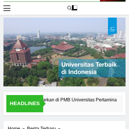
Live Now
ern yang Ditawarkan di PMB Universitas Pertamina
Alumni
HEADLINES
2 Hari 