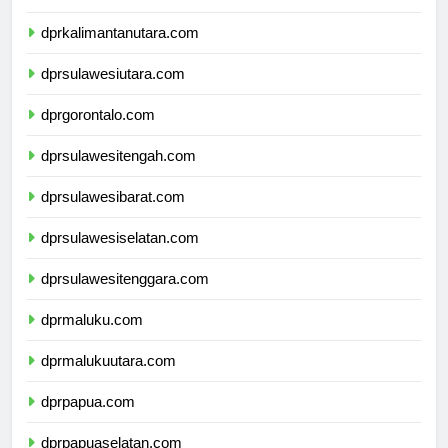
dprkalimantantimur.com
dprkalimantanutara.com
dprsulawesiutara.com
dprgorontalo.com
dprsulawesitengah.com
dprsulawesibarat.com
dprsulawesiselatan.com
dprsulawesitenggara.com
dprmaluku.com
dprmalukuutara.com
dprpapua.com