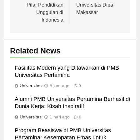
Bangsa: Menjadi
Lebih Dekat
Pilar Pendidikan
Universitas Dipa
Unggulan di
Makassar
Indonesia
Related News
Fasilitas Modern yang Ditawarkan di PMB
Universitas Pertamina
Universitas
5 jam ago
0
Alumni PMB Universitas Pertamina Berhasil di
Dunia Kerja: Kisah Inspiratif
Universitas
1 hari ago
0
Program Beasiswa di PMB Universitas