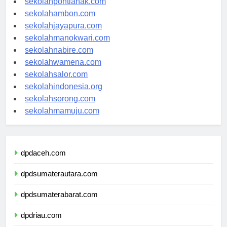
sekolahpontianak.com
sekolahambon.com
sekolahjayapura.com
sekolahmanokwari.com
sekolahnabire.com
sekolahwamena.com
sekolahsalor.com
sekolahindonesia.org
sekolahsorong.com
sekolahmamuju.com
dpdaceh.com
dpdsumaterautara.com
dpdsumaterabarat.com
dpdriau.com