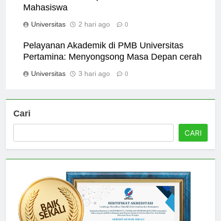
Pertamina: Kesempatan Emas untuk
Mahasiswa
Universitas
2 hari ago
0
Pelayanan Akademik di PMB Universitas
Pertamina: Menyongsong Masa Depan cerah
Universitas
3 hari ago
0
Cari
CARI