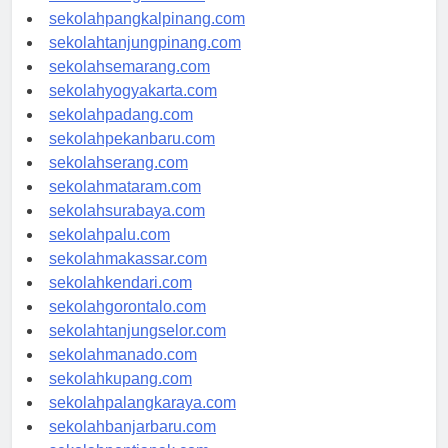
sekolahbengkulu.com
sekolahpangkalpinang.com
sekolahtanjungpinang.com
sekolahsemarang.com
sekolahyogyakarta.com
sekolahpadang.com
sekolahpekanbaru.com
sekolahserang.com
sekolahmataram.com
sekolahsurabaya.com
sekolahpalu.com
sekolahmakassar.com
sekolahkendari.com
sekolahgorontalo.com
sekolahtanjungselor.com
sekolahmanado.com
sekolahkupang.com
sekolahpalangkaraya.com
sekolahbanjarbaru.com