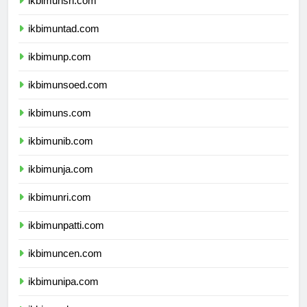
ikbimunsri.com
ikbimuntad.com
ikbimunp.com
ikbimunsoed.com
ikbimuns.com
ikbimunib.com
ikbimunja.com
ikbimunri.com
ikbimunpatti.com
ikbimuncen.com
ikbimunipa.com