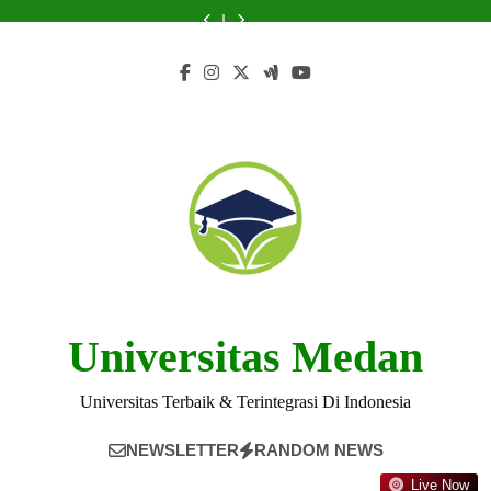
Skip
PMB
Ditawarkan
Pertamina
PMB
PMB
Ditawarkan
Pertamina
di
di
Universitas
di
Berhasil
Universitas
Universitas
di
Berhasil
PMB
PMB
to
Pertamina:
PMB
di
Pertamina:
Pertamina:
PMB
di
Universitas
Universitas
content
Menyongsong
Universitas
Dunia
Kesempatan
Menyongsong
Universitas
Dunia
Pertamina:
Pertamina:
Masa
Pertamina
Kerja:
Emas
Masa
Pertamina
Kerja:
Kesempatan
Menyongsong
Depan
Kisah
untuk
Depan
Kisah
Emas
Masa
cerah
Inspiratif
Mahasiswa
cerah
Inspiratif
untuk
Depan
Mahasiswa
cerah
Universitas Medan
Universitas Terbaik & Terintegrasi Di Indonesia
NEWSLETTER
RANDOM NEWS