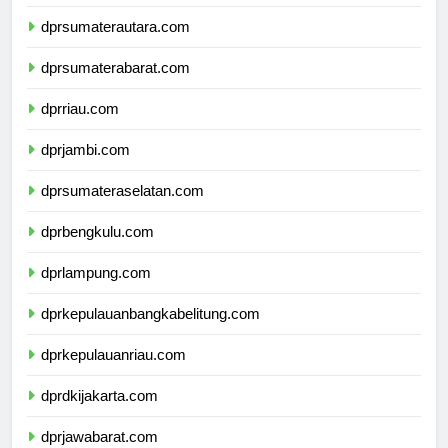
dpdpapuapegunungan.com
dprsumaterautara.com
dprsumaterabarat.com
dprriau.com
dprjambi.com
dprsumateraselatan.com
dprbengkulu.com
dprlampung.com
dprkepulauanbangkabelitung.com
dprkepulauanriau.com
dprdkijakarta.com