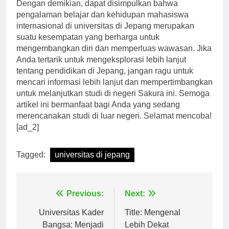
Dengan demikian, dapat disimpulkan bahwa
pengalaman belajar dan kehidupan mahasiswa
internasional di universitas di Jepang merupakan
suatu kesempatan yang berharga untuk
mengembangkan diri dan memperluas wawasan. Jika
Anda tertarik untuk mengeksplorasi lebih lanjut
tentang pendidikan di Jepang, jangan ragu untuk
mencari informasi lebih lanjut dan mempertimbangkan
untuk melanjutkan studi di negeri Sakura ini. Semoga
artikel ini bermanfaat bagi Anda yang sedang
merencanakan studi di luar negeri. Selamat mencoba!
[ad_2]
Tagged:
universitas di jepang
Navigasi
Previous:
Next:
pos
Universitas Kader
Title: Mengenal