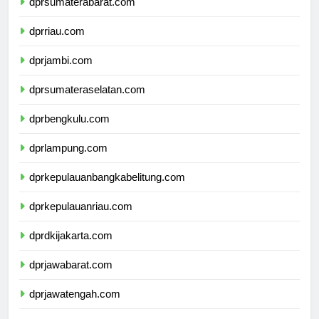
dprsumaterabarat.com
dprriau.com
dprjambi.com
dprsumateraselatan.com
dprbengkulu.com
dprlampung.com
dprkepulauanbangkabelitung.com
dprkepulauanriau.com
dprdkijakarta.com
dprjawabarat.com
dprjawatengah.com