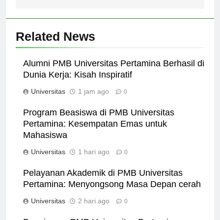
Related News
Alumni PMB Universitas Pertamina Berhasil di
Dunia Kerja: Kisah Inspiratif
Universitas
1 jam ago
0
Program Beasiswa di PMB Universitas
Pertamina: Kesempatan Emas untuk
Mahasiswa
Universitas
1 hari ago
0
Pelayanan Akademik di PMB Universitas
Pertamina: Menyongsong Masa Depan cerah
Universitas
2 hari ago
0