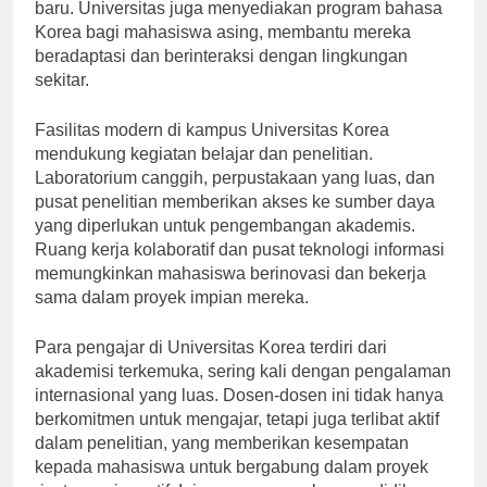
kesempatan untuk mempelajari budaya dan bahasa
baru. Universitas juga menyediakan program bahasa
Korea bagi mahasiswa asing, membantu mereka
beradaptasi dan berinteraksi dengan lingkungan
sekitar.
Fasilitas modern di kampus Universitas Korea
mendukung kegiatan belajar dan penelitian.
Laboratorium canggih, perpustakaan yang luas, dan
pusat penelitian memberikan akses ke sumber daya
yang diperlukan untuk pengembangan akademis.
Ruang kerja kolaboratif dan pusat teknologi informasi
memungkinkan mahasiswa berinovasi dan bekerja
sama dalam proyek impian mereka.
Para pengajar di Universitas Korea terdiri dari
akademisi terkemuka, sering kali dengan pengalaman
internasional yang luas. Dosen-dosen ini tidak hanya
berkomitmen untuk mengajar, tetapi juga terlibat aktif
dalam penelitian, yang memberikan kesempatan
kepada mahasiswa untuk bergabung dalam proyek