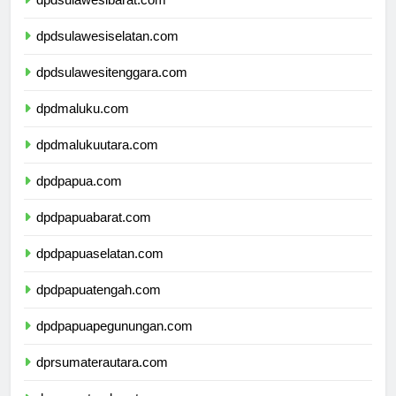
dpdsulawesibarat.com
dpdsulawesiselatan.com
dpdsulawesitenggara.com
dpdmaluku.com
dpdmalukuutara.com
dpdpapua.com
dpdpapuabarat.com
dpdpapuaselatan.com
dpdpapuatengah.com
dpdpapuapegunungan.com
dprsumaterautara.com