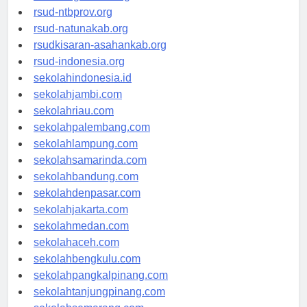
rsud-langsakota.org
rsud-ntbprov.org
rsud-natunakab.org
rsudkisaran-asahankab.org
rsud-indonesia.org
sekolahindonesia.id
sekolahjambi.com
sekolahriau.com
sekolahpalembang.com
sekolahlampung.com
sekolahsamarinda.com
sekolahbandung.com
sekolahdenpasar.com
sekolahjakarta.com
sekolahmedan.com
sekolahaceh.com
sekolahbengkulu.com
sekolahpangkalpinang.com
sekolahtanjungpinang.com