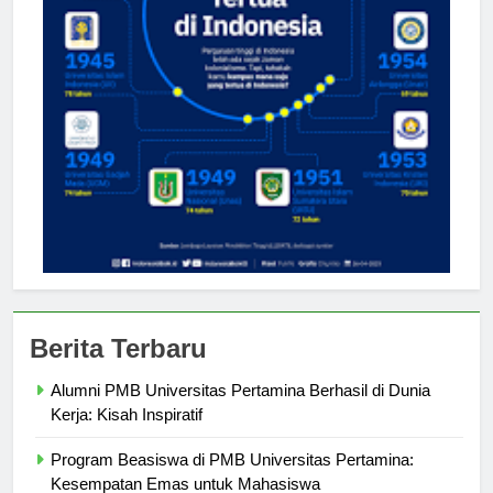
Berita Terbaru
Alumni PMB Universitas Pertamina Berhasil di Dunia
Kerja: Kisah Inspiratif
Program Beasiswa di PMB Universitas Pertamina: