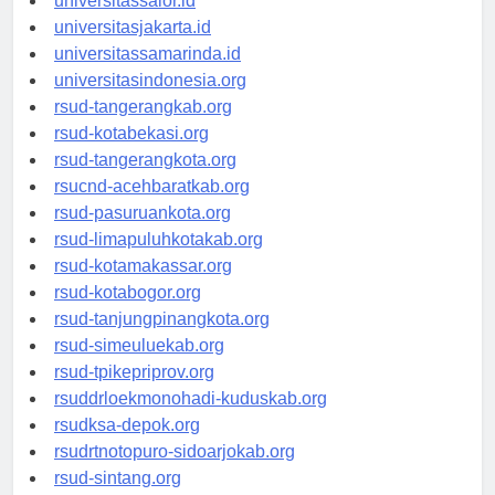
universitassalor.id
universitasjakarta.id
universitassamarinda.id
universitasindonesia.org
rsud-tangerangkab.org
rsud-kotabekasi.org
rsud-tangerangkota.org
rsucnd-acehbaratkab.org
rsud-pasuruankota.org
rsud-limapuluhkotakab.org
rsud-kotamakassar.org
rsud-kotabogor.org
rsud-tanjungpinangkota.org
rsud-simeuluekab.org
rsud-tpikepriprov.org
rsuddrloekmonohadi-kuduskab.org
rsudksa-depok.org
rsudrtnotopuro-sidoarjokab.org