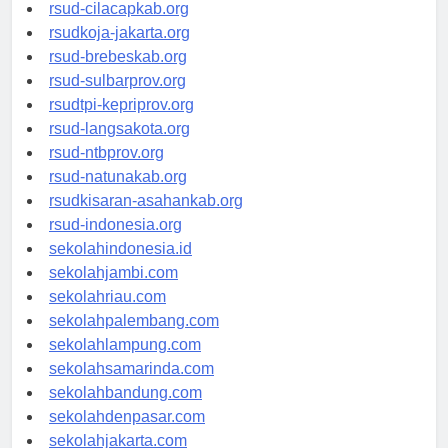
rsud-sintang.org
rsud-cilacapkab.org
rsudkoja-jakarta.org
rsud-brebeskab.org
rsud-sulbarprov.org
rsudtpi-kepriprov.org
rsud-langsakota.org
rsud-ntbprov.org
rsud-natunakab.org
rsudkisaran-asahankab.org
rsud-indonesia.org
sekolahindonesia.id
sekolahjambi.com
sekolahriau.com
sekolahpalembang.com
sekolahlampung.com
sekolahsamarinda.com
sekolahbandung.com
sekolahdenpasar.com