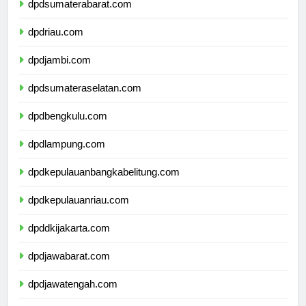
dpdsumaterabarat.com
dpdriau.com
dpdjambi.com
dpdsumateraselatan.com
dpdbengkulu.com
dpdlampung.com
dpdkepulauanbangkabelitung.com
dpdkepulauanriau.com
dpddkijakarta.com
dpdjawabarat.com
dpdjawatengah.com