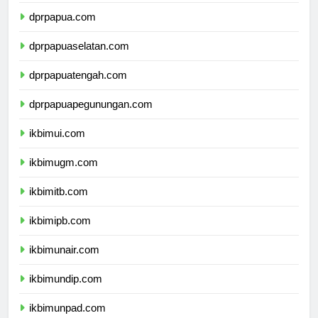
dprmalukuutara.com
dprpapua.com
dprpapuaselatan.com
dprpapuatengah.com
dprpapuapegunungan.com
ikbimui.com
ikbimugm.com
ikbimitb.com
ikbimipb.com
ikbimunair.com
ikbimundip.com