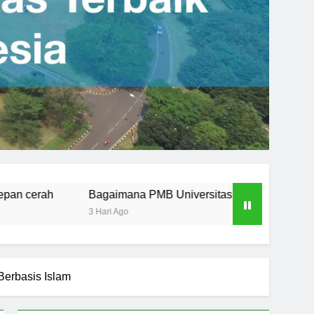
na PMB Universitas Pertamina Mempersiapkan Mahasiswa untu
Berbasis Islam