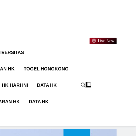
Live Now
IVERSITAS
AN HK
TOGEL HONGKONG
HK HARI INI
DATA HK
ARAN HK
DATA HK