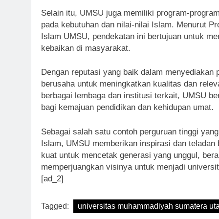
Selain itu, UMSU juga memiliki program-program
pada kebutuhan dan nilai-nilai Islam. Menurut Pr
Islam UMSU, pendekatan ini bertujuan untuk mem
kebaikan di masyarakat.
Dengan reputasi yang baik dalam menyediakan p
berusaha untuk meningkatkan kualitas dan rele
berbagai lembaga dan institusi terkait, UMSU be
bagi kemajuan pendidikan dan kehidupan umat.
Sebagai salah satu contoh perguruan tinggi ya
Islam, UMSU memberikan inspirasi dan teladan 
kuat untuk mencetak generasi yang unggul, bera
memperjuangkan visinya untuk menjadi universit
[ad_2]
Tagged:
universitas muhammadiyah sumatera ut