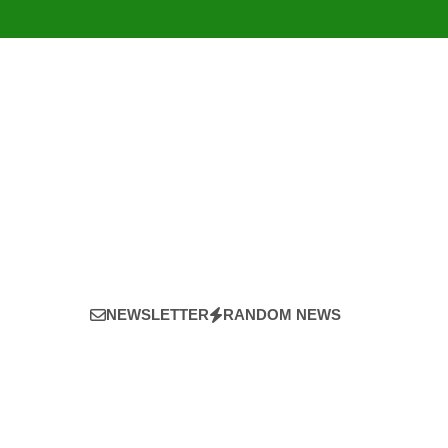
NEWSLETTER
RANDOM NEWS