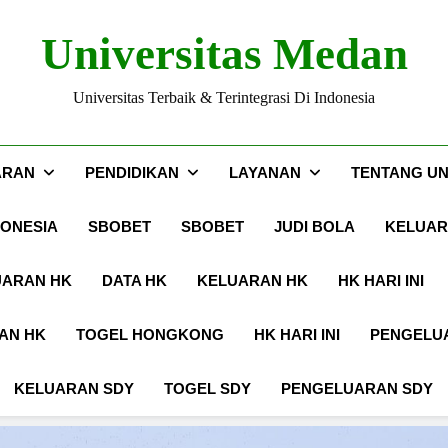
Universitas Medan
Universitas Terbaik & Terintegrasi Di Indonesia
ARAN
PENDIDIKAN
LAYANAN
TENTANG UN
DONESIA
SBOBET
SBOBET
JUDI BOLA
KELUAR
UARAN HK
DATA HK
KELUARAN HK
HK HARI INI
AN HK
TOGEL HONGKONG
HK HARI INI
PENGELU
KELUARAN SDY
TOGEL SDY
PENGELUARAN SDY