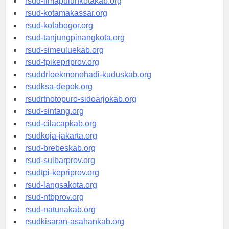
rsud-limapuluhkotakab.org
rsud-kotamakassar.org
rsud-kotabogor.org
rsud-tanjungpinangkota.org
rsud-simeuluekab.org
rsud-tpikepriprov.org
rsuddrloekmonohadi-kuduskab.org
rsudksa-depok.org
rsudrtnotopuro-sidoarjokab.org
rsud-sintang.org
rsud-cilacapkab.org
rsudkoja-jakarta.org
rsud-brebeskab.org
rsud-sulbarprov.org
rsudtpi-kepriprov.org
rsud-langsakota.org
rsud-ntbprov.org
rsud-natunakab.org