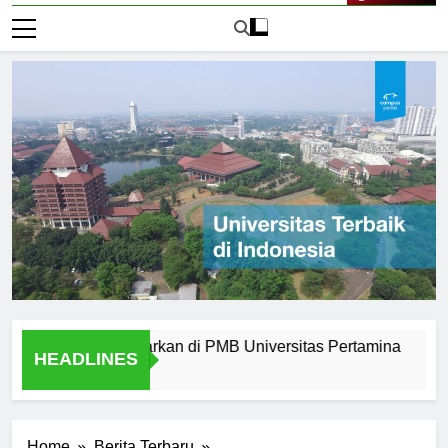
Live Now
rn yang Ditawarkan di PMB Universitas Pertamina
Alumni
HEADLINES
2 Hari A