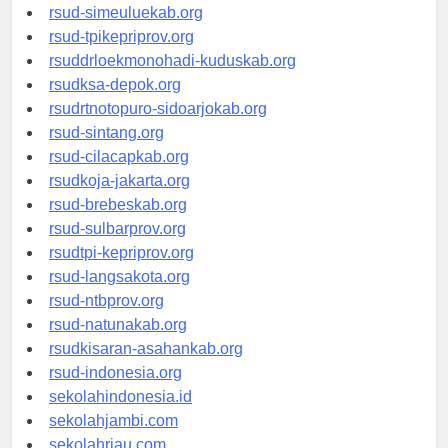
rsud-tanjungpinangkota.org
rsud-simeuluekab.org
rsud-tpikepriprov.org
rsuddrloekmonohadi-kuduskab.org
rsudksa-depok.org
rsudrtnotopuro-sidoarjokab.org
rsud-sintang.org
rsud-cilacapkab.org
rsudkoja-jakarta.org
rsud-brebeskab.org
rsud-sulbarprov.org
rsudtpi-kepriprov.org
rsud-langsakota.org
rsud-ntbprov.org
rsud-natunakab.org
rsudkisaran-asahankab.org
rsud-indonesia.org
sekolahindonesia.id
sekolahjambi.com