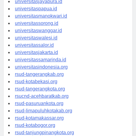
universitasjayapura.id
universitaspapua.id
universitasmanokwari.id
universitassorong.id
universitaswanggar.id
universitaswalesi.id
universitassalor.id
universitasjakarta.id
universitassamarinda.id
universitasindonesia.org
rsud-tangerangkab.org
rsud-kotabekasi.org
rsud-tangerangkota.org
rsucnd-acehbaratkab.org
rsud-pasuruankota.org
rsud-limapuluhkotakab.org
rsud-kotamakassar.org
rsud-kotabogor.org