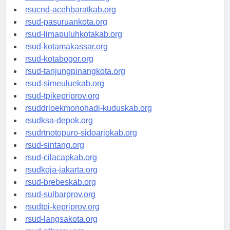
rsud-tangerangkota.org
rsucnd-acehbaratkab.org
rsud-pasuruankota.org
rsud-limapuluhkotakab.org
rsud-kotamakassar.org
rsud-kotabogor.org
rsud-tanjungpinangkota.org
rsud-simeuluekab.org
rsud-tpikepriprov.org
rsuddrloekmonohadi-kuduskab.org
rsudksa-depok.org
rsudrtnotopuro-sidoarjokab.org
rsud-sintang.org
rsud-cilacapkab.org
rsudkoja-jakarta.org
rsud-brebeskab.org
rsud-sulbarprov.org
rsudtpi-kepriprov.org
rsud-langsakota.org