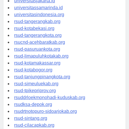
universitasjakarta.id
universitassamarinda.id
universitasindonesia.org
rsud-tangerangkab.org
rsud-kotabekasi.org
rsud-tangerangkota.org
rsucnd-acehbaratkab.org
rsud-pasuruankota.org
rsud-limapuluhkotakab.org
rsud-kotamakassar.org
rsud-kotabogor.org
rsud-tanjungpinangkota.org
rsud-simeuluekab.org
rsud-tpikepriprov.org
rsuddrloekmonohadi-kuduskab.org
rsudksa-depok.org
rsudrtnotopuro-sidoarjokab.org
rsud-sintang.org