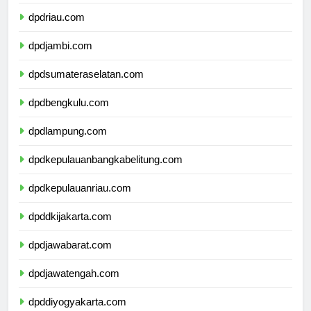
dpdsumaterabarat.com
dpdriau.com
dpdjambi.com
dpdsumateraselatan.com
dpdbengkulu.com
dpdlampung.com
dpdkepulauanbangkabelitung.com
dpdkepulauanriau.com
dpddkijakarta.com
dpdjawabarat.com
dpdjawatengah.com