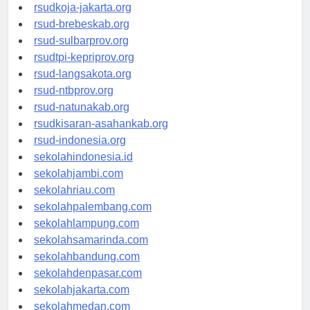
rsud-cilacapkab.org
rsudkoja-jakarta.org
rsud-brebeskab.org
rsud-sulbarprov.org
rsudtpi-kepriprov.org
rsud-langsakota.org
rsud-ntbprov.org
rsud-natunakab.org
rsudkisaran-asahankab.org
rsud-indonesia.org
sekolahindonesia.id
sekolahjambi.com
sekolahriau.com
sekolahpalembang.com
sekolahlampung.com
sekolahsamarinda.com
sekolahbandung.com
sekolahdenpasar.com
sekolahjakarta.com