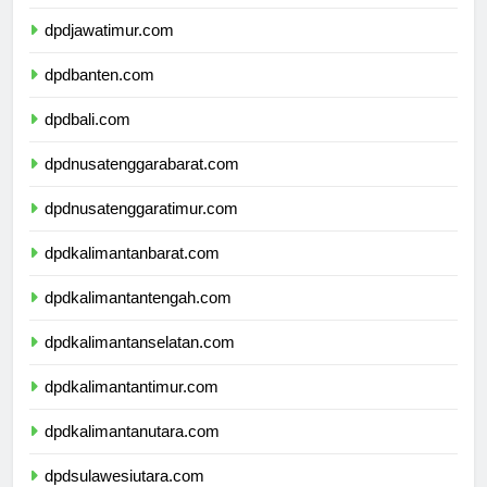
dpddiyogyakarta.com
dpdjawatimur.com
dpdbanten.com
dpdbali.com
dpdnusatenggarabarat.com
dpdnusatenggaratimur.com
dpdkalimantanbarat.com
dpdkalimantantengah.com
dpdkalimantanselatan.com
dpdkalimantantimur.com
dpdkalimantanutara.com